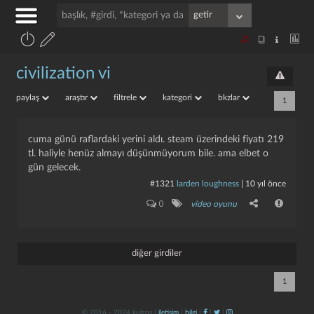
civilization vi
paylaş
araştır
filtrele
kategori
bkzlar
1
cuma günü raflardaki yerini aldı. steam üzerindeki fiyatı 219
tl. haliyle henüz almayı düşünmüyorum bile. ama elbet o
gün gelecek.
#1321
larden loughness
|
10 yıl önce
0
video oyunu
diğer girdiler
1
© 2016 - 2024 kulzos |
iletişim
|
bilgi
|
|
|