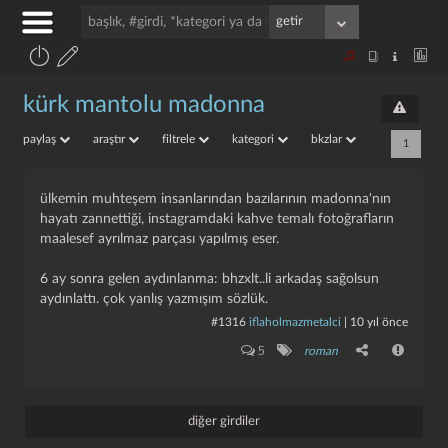
kürk mantolu madonna
paylaş
araştır
filtrele
kategori
bkzlar
1
ülkemin muhteşem insanlarından bazılarının madonna'nın
hayatı zannettiği, instagramdaki kahve temalı fotoğrafların
maalesef ayrılmaz parçası yapılmış eser.
6 ay sonra gelen aydınlanma: bhzxlt..li arkadaş sağolsun
aydınlattı. çok yanlış yazmışım sözlük.
#1316
iflaholmazmetalci
|
10 yıl önce
5
roman
diğer girdiler