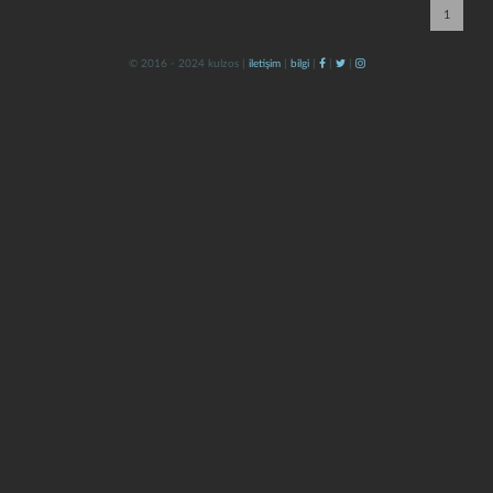
1
© 2016 - 2024 kulzos |
iletişim
|
bilgi
|
|
|
kapat
kaydet