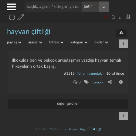
hayvan çiftliği
paylaş
araştır
filtrele
kategori
bkzlar
1
i̇lkokulda ben ve pekçok arkadaşımın yazdığı hayvan temalı
hikayelerin ortak başlığı.
#1315
iflaholmazmetalci
|
10 yıl önce
0
roman
diğer girdiler
1
© 2016 - 2024 kulzos |
iletişim
|
bilgi
|
|
|