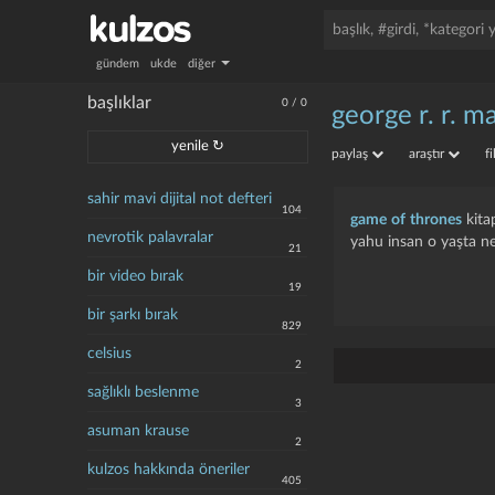
gündem
ukde
diğer
başlıklar
0
/
0
george r. r. m
yenile ↻
paylaş
araştır
f
sahir mavi dijital not defteri
104
game of thrones
kita
nevrotik palavralar
yahu insan o yaşta ne
21
bir video bırak
19
bir şarkı bırak
829
celsius
2
sağlıklı beslenme
3
asuman krause
2
kulzos hakkında öneriler
405