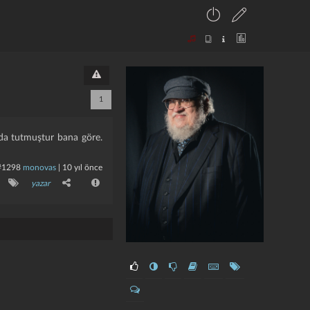
1
anda tutmuştur bana göre.
#1298
monovas
|
10 yıl önce
yazar