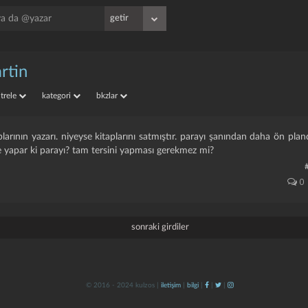
artin
iltrele
kategori
bkzlar
plarının yazarı. niyeyse kitaplarını satmıştır. parayı şanından daha ön pl
 yapar ki parayı? tam tersini yapması gerekmez mi?
0
sonraki girdiler
© 2016 - 2024 kulzos |
iletişim
|
bilgi
|
|
|