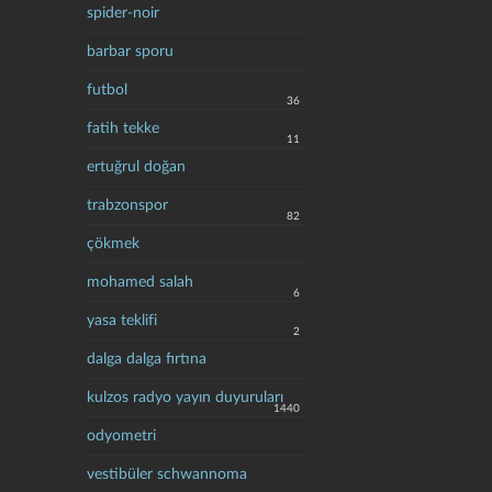
spider-noir
barbar sporu
futbol
36
fatih tekke
11
ertuğrul doğan
trabzonspor
82
çökmek
mohamed salah
6
yasa teklifi
2
dalga dalga fırtına
kulzos radyo yayın duyuruları
1440
odyometri
vestibüler schwannoma