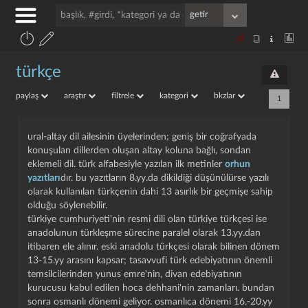
türkçe
paylaş
araştır
filtrele
kategori
bkzlar
1
ural-altay dil ailesinin üyelerinden; geniş bir coğrafyada
konuşulan dillerden oluşan altay koluna bağlı, sondan
eklemeli dil. türk alfabesiyle yazılan ilk metinler
orhun
yazıtları
dır. bu yazıtların 8.yy.da dikildiği düşünülürse yazılı
olarak kullanılan türkçenin dahi 13 asırlık bir geçmişe sahip
olduğu söylenebilir.
türkiye cumhuriyeti'nin resmi dili olan türkiye türkçesi ise
anadolunun türkleşme sürecine paralel olarak 13.yy.dan
itibaren ele alınır. eski anadolu türkçesi olarak bilinen dönem
13-15.yy arasını kapsar; tasavvufi türk edebiyatının önemli
temsilcilerinden yunus emre'nin, divan edebiyatının
kurucusu kabul edilen hoca dehhani'nin zamanları. bundan
sonra osmanlı dönemi geliyor. osmanlıca dönemi 16.-20.yy