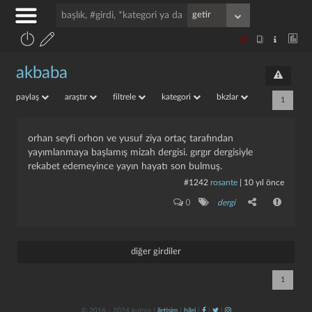
akbaba
paylaş
araştır
filtrele
kategori
bkzlar
1
orhan seyfi orhon ve yusuf ziya ortaç tarafından
yayımlanmaya başlamış mizah dergisi. gırgır dergisiyle
rekabet edemeyince yayın hayatı son bulmuş.
#1242
rosante
|
10 yıl önce
0
dergi
diğer girdiler
1
© 2016 - 2024 kulzos |
iletişim
|
bilgi
|
|
|