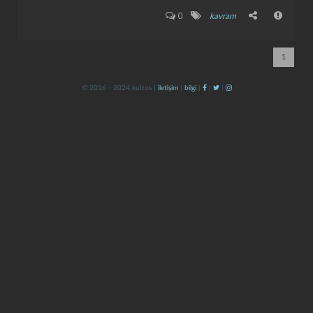
0
kavram
1
© 2016 - 2024 kulzos |
iletişim
|
bilgi
|
|
|
kapat
kaydet