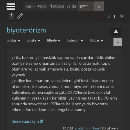
biyoterörizm
paylaş
araştır
filtrele
kategori
bkzlar
1
virüs, bakteri gibi hastalık yapma ya da canlıları öldürebilme
özelliğine sahip organizmaları salgınlar oluşturmak, toplu
ölümlere yol açmak amacıyla su, besin, posta yoluyla
yaymak.
şimdiye kadar şarbon, veba, kolera gibi hastalıklara neden
olan mikroplar savaş zamanlarında biyoterör etkeni olarak
kullanılmış. dünya sağlık örgütü 1970'lerde biyolojik silah
kullanımını yasaklayan bir bildiri yayınlamış fakat bu 70'lerin
sonunda sovyetlerde, 90'larda ise japonya'da biyoterör
etkenlerine rastlanmasına engel olamamış.
i̇leri okuma için
#1238
i̇yi adamdim ben
|
10 yıl önce