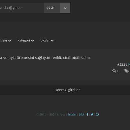
iltrele
kategori
bkzlar
a yoluyla üremesini sağlayan renkli, cicili bicili kısmı.
#1223
i
0
sonraki girdiler
© 2016 - 2024 kulzos |
iletişim
|
bilgi
|
|
|