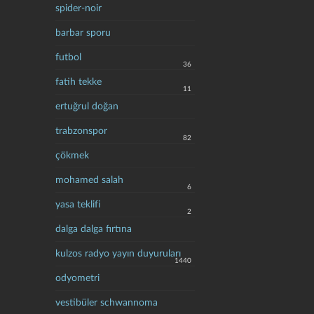
spider-noir
barbar sporu
futbol
36
fatih tekke
11
ertuğrul doğan
trabzonspor
82
çökmek
mohamed salah
6
yasa teklifi
2
dalga dalga fırtına
kulzos radyo yayın duyuruları
1440
odyometri
vestibüler schwannoma