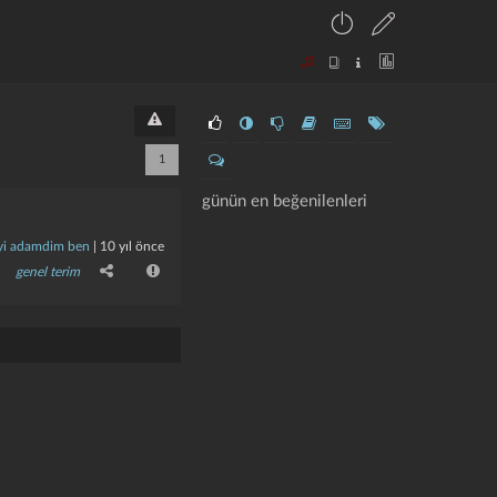
1
günün en beğenilenleri
̇yi adamdim ben
|
10 yıl önce
genel terim