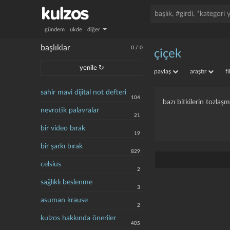
gündem
ukde
diğer
başlıklar
0
/
0
çiçek
yenile ↻
paylaş
araştır
f
sahir mavi dijital not defteri
104
bazı bitkilerin tozlaşm
nevrotik palavralar
21
bir video bırak
19
bir şarkı bırak
829
celsius
2
sağlıklı beslenme
3
asuman krause
2
kulzos hakkında öneriler
405