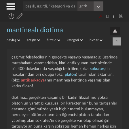
mantinealı diotima
paylaş
araştır
filtrele
kategori
bkzlar
1
çağımız felsefecilerinin gerçekte yaşayıp yaşamadığı üzerinde
mutabakata varamadıkları, kimi antik yunan metinlerinde
i.ö. 400 dolaylarında yaşadığı belirtilen, (bkz:
sokrates
)'in
hocalarından biri olduğu (bkz:
platon
) tarafından aktarılan,
(bkz:
antik arkadya
)'nın mantinea kentinde yaşamış olan
kadın filozof.
diotima... gerçekten yaşamış bir kadın filozof mu yoksa
platon'un yarattığı kurgusal bir karakter mi? bunu tartışanlar
esasında günümüzde yazılı hiçbir metni bulunmayan,
neredeyse bütün aktarımları öğrencisi platon tarafından
yapılmış olan sokrates'in de gerçekte var olup olmadığını
tartışıyorlar. buna karşın sokrates hemen hemen herkes için