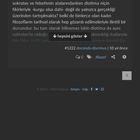
sokrates ve felsefenin atalarındanken diotima niçin
fikirleriyle -kurgu olsa dahi- değil de yalnızca gerçekliği
üzerinden tartışılmakta? belki de binlerce olan kadın
filozofların tarihsel olarak hep gözardı edilmeleriyle ilintili bir
durumdur. bu tam olarak bilinemez lakin diotima da aynı
soktates'te olduğu gibi platon tarafından aktarıldığı kadarıyla
hepsini göster
bile (bkz:
antik yunan felsefesi
) adına son derece önemli bir
figürdür.
#1222
docendo discimus
|
10 yıl önce
kapat
kaydet
0
filozof
diotima, platon'un (bkz:
symposium
), türkçesi ile şölen,
kitabında karşımıza çıkıyor. metnin bütününe bakıldığında
"sevginin doğası nedir?" tartışmasının ve kadınların sesinin
1
vücut bulmuş halidir metinde diotima. gerçekliği hiçbir
zaman kanıtlanmamış olsa da metinlerdeki diotima
© 2016 - 2024 kulzos |
iletişim
|
bilgi
|
|
|
diyaloglarının felsefi olmadığı ya da tarihsel olarak bir önem
arz etmediği iddia edilebilir mi? eğer edilebilir diye
düşünecek olan varsa sokrates'in varlığı noktasını tekrar
düşünmelidir o kişi.
metinde, yani symposium'da platon diotima'yı hocası
sokrates'le tartıştırır. tartışma konusu sevgi ve sevginin
doğası ya da sevginin ne olması gerektiğidir. bütün