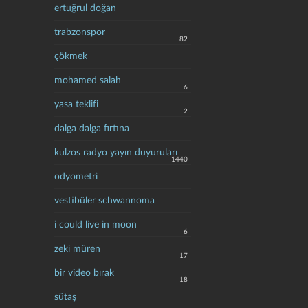
ertuğrul doğan
trabzonspor
82
çökmek
mohamed salah
6
yasa teklifi
2
dalga dalga fırtına
kulzos radyo yayın duyuruları
1440
odyometri
vestibüler schwannoma
i could live in moon
6
zeki müren
17
bir video bırak
18
sütaş