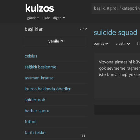
gündem
ukde
diğer
başlıklar
7
/
2
suicide squad
yenile ↻
paylaş
araştır
f
celsius
vizyona girmesini büyü
sağlıklı beslenme
çok sevmeme rağmen b
i̇şte bunlar hep yüks
asuman krause
kulzos hakkında öneriler
spider-noir
barbar sporu
futbol
fatih tekke
11