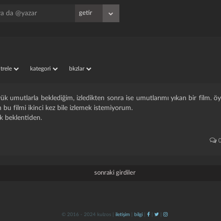
iltrele
kategori
bkzlar
k umutlarla beklediğim, izledikten sonra ise umutlarımı yıkan bir film. öyl
u filmi ikinci kez bile izlemek istemiyorum.
ek beklentiden.
sonraki girdiler
© 2016 - 2024 kulzos |
iletişim
|
bilgi
|
|
|