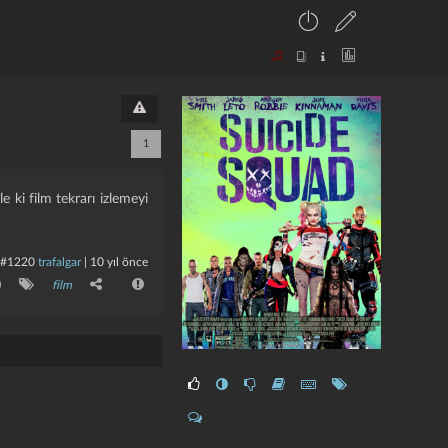
1
e ki film tekrarı izlemeyi
#1220
trafalgar
|
10 yıl önce
0
film