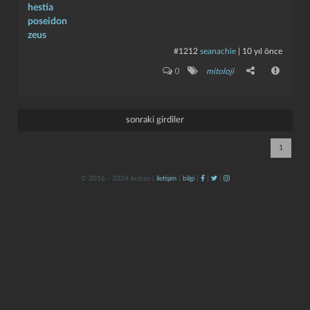
hestia
poseidon
zeus
#1212
seanachie
|
10 yıl önce
0
mitoloji
sonraki girdiler
kapat
kaydet
1
© 2016 - 2024 kulzos |
iletişim
|
bilgi
|
|
|