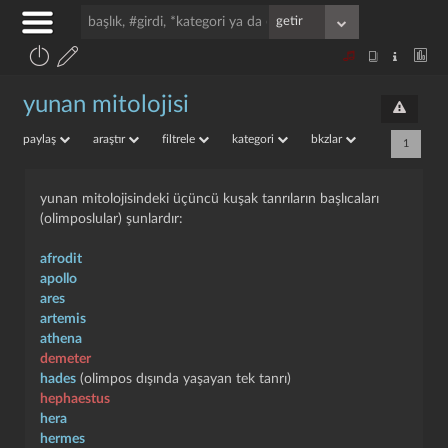
yunan mitolojisi
paylaş
araştır
filtrele
kategori
bkzlar
1
yunan mitolojisindeki üçüncü kuşak tanrıların başlıcaları
(olimposlular) şunlardır:
afrodit
apollo
ares
artemis
athena
demeter
hades
(olimpos dışında yaşayan tek tanrı)
hephaestus
hera
hermes