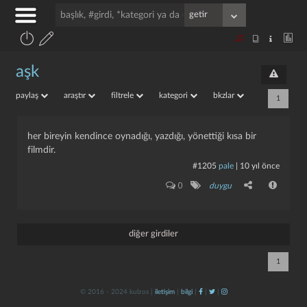
aşk
paylaş
araştır
filtrele
kategori
bkzlar
1
her bireyin kendince oynadığı, yazdığı, yönettiği kısa bir
filmdir.
#1205
pale
|
10 yıl önce
0
duygu
diğer girdiler
1
© 2016 - 2024 kulzos |
iletişim
|
bilgi
|
|
|