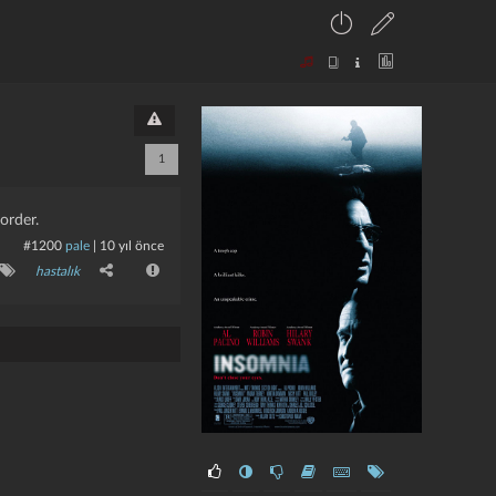
1
order.
#1200
pale
|
10 yıl önce
hastalık