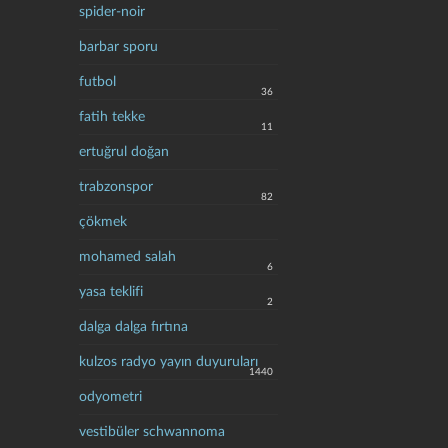
spider-noir
barbar sporu
futbol
36
fatih tekke
11
ertuğrul doğan
trabzonspor
82
çökmek
mohamed salah
6
yasa teklifi
2
dalga dalga fırtına
kulzos radyo yayın duyuruları
1440
odyometri
vestibüler schwannoma