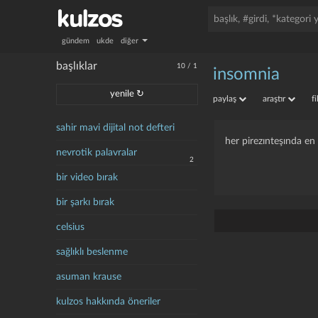
gündem
ukde
diğer
başlıklar
10
/
1
insomnia
yenile ↻
paylaş
araştır
f
sahir mavi dijital not defteri
her pirezınteşında en 
nevrotik palavralar
2
bir video bırak
bir şarkı bırak
celsius
sağlıklı beslenme
asuman krause
kulzos hakkında öneriler