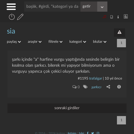
sia
paylaş
araştır
filtrele
kategori
bkzlar
1
şarkı içinde "a" harfine vurgu yaptığında sesinde belirgin bir
kısılma olan şarkıcı. bilerek mi yapıyor bilmiyorum ama o
vurguyu yapınca çok çekici oluyor şarkıları.
#1195
trafalgar
|
10 yıl önce
0
şarkıcı
sonraki girdiler
1
© 2016 - 2024 kulzos |
iletişim
|
bilgi
|
|
|