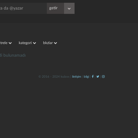
iltrele
kategori
bkzlar
irdi bulunamadı
© 2016 - 2024 kulzos |
iletişim
|
bilgi
|
|
|