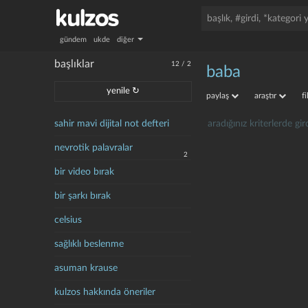
gündem
ukde
diğer
başlıklar
12
/
2
baba
yenile ↻
paylaş
araştır
f
sahir mavi dijital not defteri
aradığınız kriterlerde g
nevrotik palavralar
2
bir video bırak
bir şarkı bırak
celsius
sağlıklı beslenme
asuman krause
kulzos hakkında öneriler