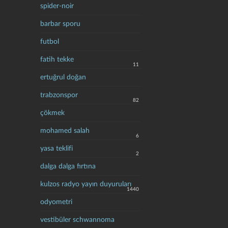
spider-noir
barbar sporu
futbol
fatih tekke
11
ertuğrul doğan
trabzonspor
82
çökmek
mohamed salah
6
yasa teklifi
2
dalga dalga fırtına
kulzos radyo yayın duyuruları
1440
odyometri
vestibüler schwannoma