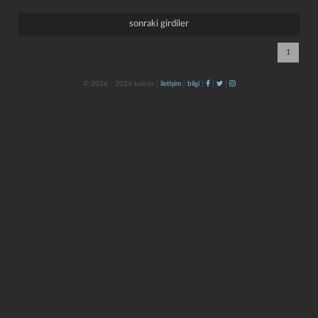
sonraki girdiler
1
© 2016 - 2024 kulzos |
iletişim
|
bilgi
|
|
|
kapat
kaydet