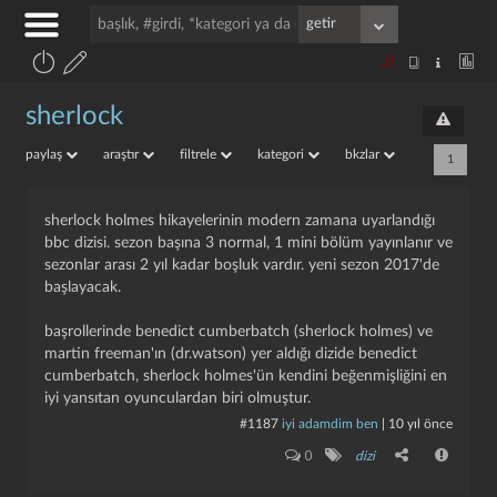
sherlock
paylaş
araştır
filtrele
kategori
bkzlar
1
sherlock holmes hikayelerinin modern zamana uyarlandığı
bbc dizisi. sezon başına 3 normal, 1 mini bölüm yayınlanır ve
sezonlar arası 2 yıl kadar boşluk vardır. yeni sezon 2017'de
başlayacak.
başrollerinde benedict cumberbatch (sherlock holmes) ve
martin freeman'ın (dr.watson) yer aldığı dizide benedict
cumberbatch, sherlock holmes'ün kendini beğenmişliğini en
iyi yansıtan oyunculardan biri olmuştur.
#1187
i̇yi adamdim ben
|
10 yıl önce
0
dizi