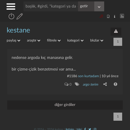
kestane
paylaş
araştır
filtrele
kategori
bkzlar
1
nedense argoda kıç manasına gelir.
bir çizme-çizik benzetmesi var ama...
#1186
son kurtadam
|
10 yıl önce
0
argo terim
diğer girdiler
1
© 2016 - 2024 kulzos |
iletişim
|
bilgi
|
|
|