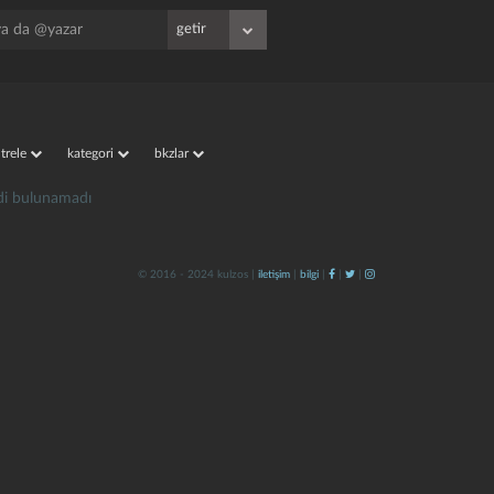
iltrele
kategori
bkzlar
irdi bulunamadı
© 2016 - 2024 kulzos |
iletişim
|
bilgi
|
|
|