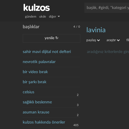
gündem
ukde
diğer
başlıklar
4
/
0
lavinia
yenile ↻
paylaş
araştır
f
sahir mavi dijital not defteri
aradığınız kriterlerde g
nevrotik palavralar
bir video bırak
bir şarkı bırak
celsius
2
sağlıklı beslenme
3
asuman krause
2
kulzos hakkında öneriler
405