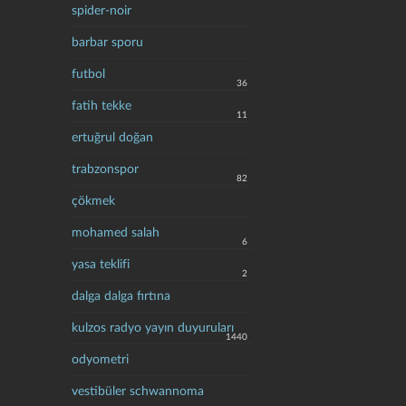
spider-noir
barbar sporu
futbol
36
fatih tekke
11
ertuğrul doğan
trabzonspor
82
çökmek
mohamed salah
6
yasa teklifi
2
dalga dalga fırtına
kulzos radyo yayın duyuruları
1440
odyometri
vestibüler schwannoma