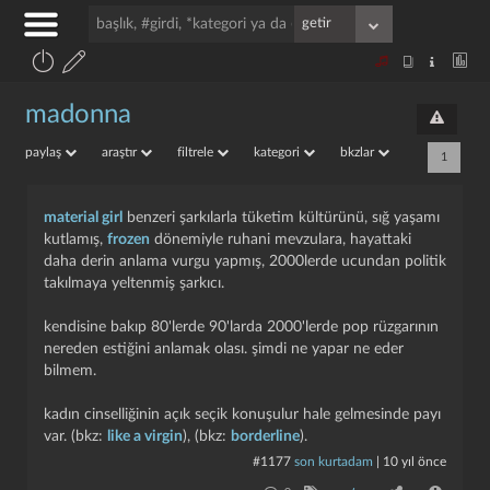
madonna
paylaş
araştır
filtrele
kategori
bkzlar
1
material girl
benzeri şarkılarla tüketim kültürünü, sığ yaşamı
kutlamış,
frozen
dönemiyle ruhani mevzulara, hayattaki
daha derin anlama vurgu yapmış, 2000lerde ucundan politik
takılmaya yeltenmiş şarkıcı.
kendisine bakıp 80'lerde 90'larda 2000'lerde pop rüzgarının
nereden estiğini anlamak olası. şimdi ne yapar ne eder
bilmem.
kadın cinselliğinin açık seçik konuşulur hale gelmesinde payı
var. (bkz:
like a virgin
), (bkz:
borderline
).
#1177
son kurtadam
|
10 yıl önce