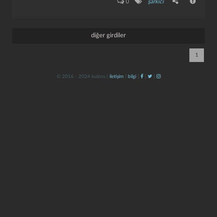
0
şarkıcı
diğer girdiler
1
© 2016 - 2024 kulzos |
iletişim
|
bilgi
|
|
|
kapat
kaydet