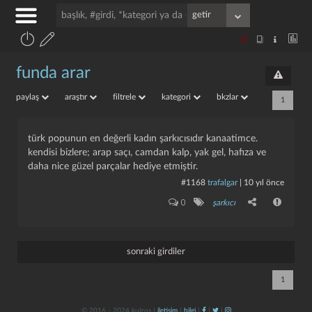
funda arar
paylaş
araştır
filtrele
kategori
bkzlar
1
türk popunun en değerli kadın şarkıcısıdır kanaatimce.
kendisi bizlere; arap saçı, camdan kalp, yak gel, hafıza ve
daha nice güzel parçalar hediye etmiştir.
#1168
trafalgar
|
10 yıl önce
0
şarkıcı
sonraki girdiler
1
© 2016 - 2024 kulzos |
iletişim
|
bilgi
|
|
|