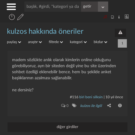
kulzos hakkında öneriler
paylaş
araştır
filtrele
kategori
bkzlar
1
madem sözlükte anlık olarak kimlerin online olduğunu
görebiliyoruz, ayrı bir siteden değil yine bu site üzerinden
sohbet özelliği eklenebilir bence. hem bu şekilde anket
başlıklarının azalması sağlanabilir.
ne dersiniz?
#116
biri beni silksin
|
10 yıl önce
0
kulzos ile ilgili
diğer girdiler