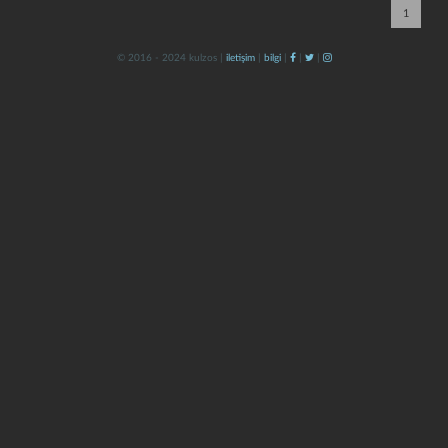
1
© 2016 - 2024 kulzos |
iletişim
|
bilgi
|
|
|
kapat
kaydet