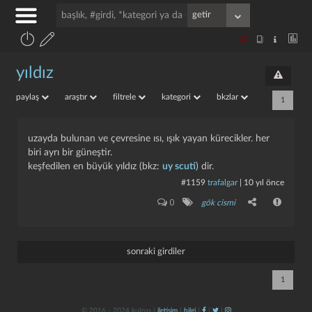
yıldız
paylaş
araştır
filtrele
kategori
bkzlar
1
uzayda bulunan ve çevresine ısı, ışık yayan kürecikler. her
biri ayrı bir güneştir.
keşfedilen en büyük yıldız (bkz:
uy scuti
) dir.
#1159
trafalgar
|
10 yıl önce
0
gök cismi
sonraki girdiler
1
© 2016 - 2024 kulzos |
iletişim
|
bilgi
|
|
|