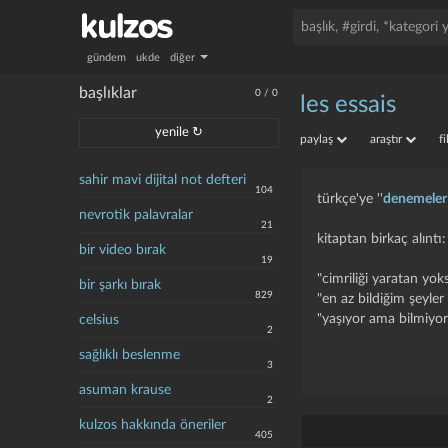
gündem
ukde
diğer
başlıklar
0
/
0
les essais
yenile ↻
paylaş
araştır
f
sahir mavi dijital not defteri
104
türkçe'ye ''
denemeler
nevrotik palavralar
21
kitaptan birkaç alıntı:
bir video bırak
19
"cimriliği yaratan yok
bir şarkı bırak
829
"en az bildiğim şeyler 
"yaşıyor ama bilmiyor
celsius
2
sağlıklı beslenme
3
asuman krause
2
kulzos hakkında öneriler
405