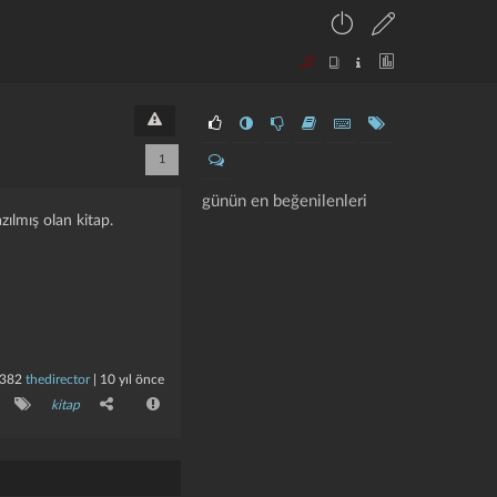
1
günün en beğenilenleri
zılmış olan kitap.
382
thedirector
|
10 yıl önce
kitap