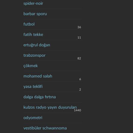
spider-noir
barbar sporu
futbol
36
fatih tekke
11
ertuğrul doğan
trabzonspor
82
çökmek
mohamed salah
6
yasa teklifi
2
dalga dalga fırtına
kulzos radyo yayın duyuruları
1440
odyometri
vestibüler schwannoma