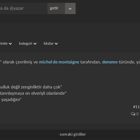
iltrele
kategori
bkzlar
'' olarak çevrilmiş ve
michel de montaigne
tarafından,
deneme
türünde, ya
sulluk değil zenginliktir daha çok"
tanrılaşmaya en elverişli olanlarıdır"
 yaşadığını"
#11
0
sonraki girdiler