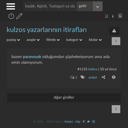
kulzos yazarlarının itirafları
paylaş
araştır
filtrele
kategori
bkzlar
1
bazen
paranoyak
olduğumdan şüpheleniyorum ama asla
emin olamıyorum.
#1135
keltox
|
10 yıl önce
2
anket
diğer girdiler
1
© 2016 - 2024 kulzos |
iletişim
|
bilgi
|
|
|