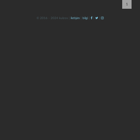
1
© 2016 - 2024 kulzos |
iletişim
|
bilgi
|
|
|
kapat
kaydet