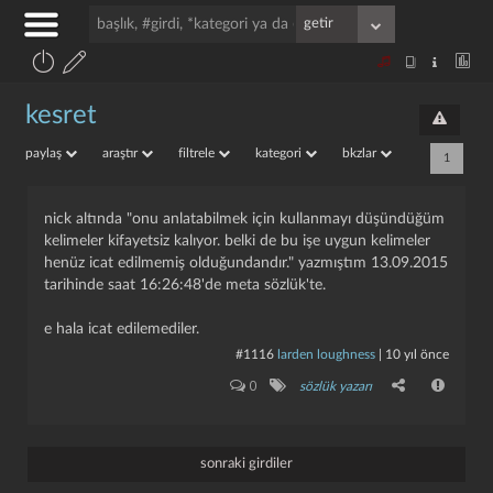
kesret
paylaş
araştır
filtrele
kategori
bkzlar
1
nick altında "onu anlatabilmek için kullanmayı düşündüğüm
kelimeler kifayetsiz kalıyor. belki de bu işe uygun kelimeler
henüz icat edilmemiş olduğundandır." yazmıştım 13.09.2015
tarihinde saat 16:26:48'de meta sözlük'te.
e hala icat edilemediler.
#1116
larden loughness
|
10 yıl önce
0
sözlük yazarı
sonraki girdiler