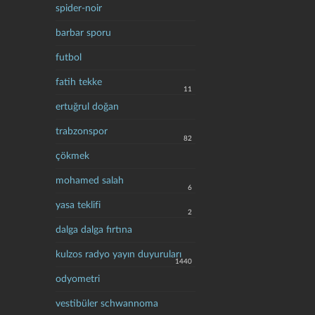
spider-noir
barbar sporu
futbol
fatih tekke
11
ertuğrul doğan
trabzonspor
82
çökmek
mohamed salah
6
yasa teklifi
2
dalga dalga fırtına
kulzos radyo yayın duyuruları
1440
odyometri
vestibüler schwannoma