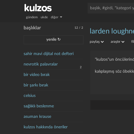
gündem
ukde
diğer
başlıklar
12
/
2
larden loughn
yenile ↻
paylaş
araştır
f
sahir mavi dijital not defteri
"kulzos"un öncülerin
nevrotik palavralar
2
kalıplaşmış söz öbekle
bir video bırak
bir şarkı bırak
celsius
sağlıklı beslenme
asuman krause
kulzos hakkında öneriler