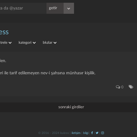
ess
iltrele
kategori
bkzlar
den.
ri ile tarif edilemeyen nev-i şahsına münhasır kişilik.
0
sonraki girdiler
© 2016 - 2024 kulzos |
iletişim
|
bilgi
|
|
|