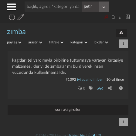
zımba
paylaş
araştır
filtrele
kategori
bkzlar
1
kağıtları tel yardımıyla birbirine tutturmaya yarayan kırtasiye
malzemesi. deriyi de zımbalar mı bu diyerek insan
vücudunda kullanılmamalıdır.
#1092
i̇yi adamdim ben
|
10 yıl önce
0
alet
sonraki girdiler
1
© 2016 - 2024 kulzos |
iletişim
|
bilgi
|
|
|