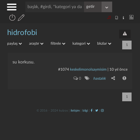
hidrofobi
paylaş
araştır
filtrele
kategori
bkzlar
1
su korkusu.
#1074
keskelimonolsaymisim
|
10 yıl önce
0
hastalık
1
© 2016 - 2024 kulzos |
iletişim
|
bilgi
|
|
|