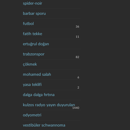
spider-noir
barbar sporu
futbol
36
fatih tekke
11
ertuğrul doğan
trabzonspor
82
çökmek
mohamed salah
6
yasa teklifi
2
dalga dalga fırtına
kulzos radyo yayın duyuruları
1440
odyometri
vestibüler schwannoma