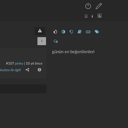
1
günün en beğenilenleri
#107
pinky
|
10 yıl önce
kulzos ile ilgili