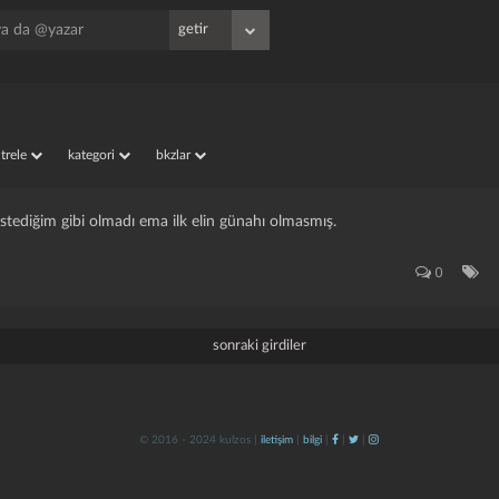
iltrele
kategori
bkzlar
tediğim gibi olmadı ema ilk elin günahı olmasmış.
0
sonraki girdiler
© 2016 - 2024 kulzos |
iletişim
|
bilgi
|
|
|