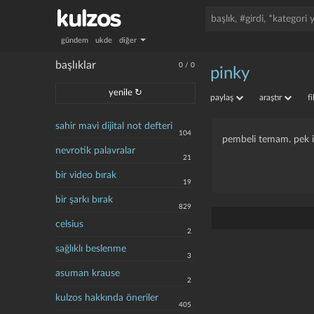
gündem
ukde
diğer
başlıklar
0
/
0
pinky
yenile ↻
paylaş
araştır
f
sahir mavi dijital not defteri
104
pembeli temam. pek is
nevrotik palavralar
21
bir video bırak
19
bir şarkı bırak
829
celsius
2
sağlıklı beslenme
3
asuman krause
2
kulzos hakkında öneriler
405