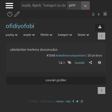
ofidiyofobi
paylaş
araştır
filtrele
kategori
bkzlar
1
yılanlardan korkma durumudur.
#1068
keskelimonolsaymisim
|
10 yıl önce
0
hastalık
sonraki girdiler
1
© 2016 - 2024 kulzos |
iletişim
|
bilgi
|
|
|