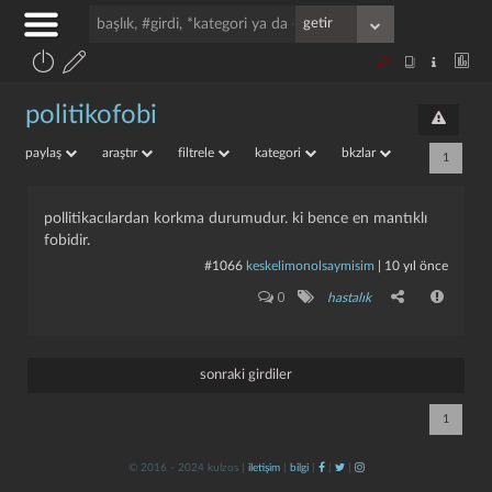
politikofobi
paylaş
araştır
filtrele
kategori
bkzlar
1
pollitikacılardan korkma durumudur. ki bence en mantıklı
fobidir.
#1066
keskelimonolsaymisim
|
10 yıl önce
0
hastalık
sonraki girdiler
1
© 2016 - 2024 kulzos |
iletişim
|
bilgi
|
|
|