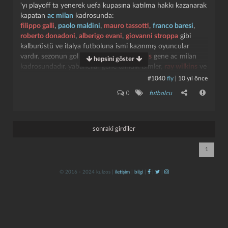
'yı playoff ta yenerek uefa kupasına katılma hakkı kazanarak
kapatan
ac milan
kadrosunda:
filippo galli
,
paolo maldini
,
mauro tassotti
,
franco baresi
,
roberto donadoni
,
alberigo evani
,
giovanni stroppa
gibi
kalburüstü ve italya futboluna ismi kazınmış oyuncular
vardır. sezonun gol kralı
pietro paolo virdis
gene ac milan
hepsini göster
kadrosundadır. yabancılar gene tanıdık isimler,
ray wilkins
ve
mark hateley
.
#1040
fly
|
10 yıl önce
kapat
kaydet
0
futbolcu
giovanni trapattoni
sezonu üçüncü bitirir
internazionale
takımıyla. kadroda:
walter zenga
,
giuseppe bergomi
,
giuseppe baresi
,
daniel
passarella
,
marco tardelli
,
massimo pellegrini
,
alessandro
sonraki girdiler
altobelli
ve nihayet
karl heinz rummenigge
vardır.
günümüzde dahi ismi bilinen, bazıları yakın tarihin en önemli
1
teknik direktörleri olmuş, kalburüstü oyuncular.
© 2016 - 2024 kulzos |
iletişim
|
bilgi
|
|
|
bir önceki sezonun şampiyonu
juventus
, platini 'nin son
yılında sezonu 2. kapatır. ne kadar düşük bir performans
sergilese de kadroda ki yıldız
michel platini
. bir diğer efsane
isim
michael laudrup
. futbol tarihinin en önemli ve yetenekli
isimlerinden ikisi.