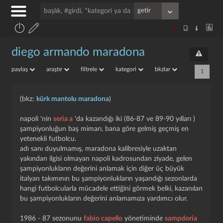
diego armando maradona
paylaş
araştır
filtrele
kategori
bkzlar
1
(bkz:
kürk mantolu maradona
)
napoli 'nin
seria a
'da kazandığı iki (86-87 ve 89-90 yılları )
şampiyonluğun baş mimarı, bana göre gelmiş geçmiş en
yetenekli futbolcu.
adı sanı duyulmamış, maradona kalibresiyle uzaktan
yakından ilgisi olmayan napoli kadrosundan ziyade, gelen
şampiyonlukların değerini anlamak için diğer üç büyük
italyan takımının bu şampiyonlukların yaşandığı sezonlarda
hangi futbolcularla mücadele ettiğini görmek belki, kazanılan
bu şampiyonlukların değerini anlamamıza yardımcı olur.
1986 - 87 sezonunu
fabio capello
yönetiminde
sampdoria