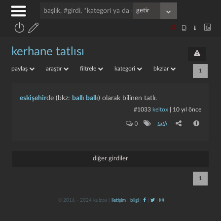
kerhane tatlısı
paylaş
araştır
filtrele
kategori
bkzlar
1
eskişehir
de (bkz:
ballı ballı
) olarak bilinen tatlı.
#1033
keltox
|
10 yıl önce
0
tatlı
diğer girdiler
1
© 2016 - 2024 kulzos |
iletişim
|
bilgi
|
|
|