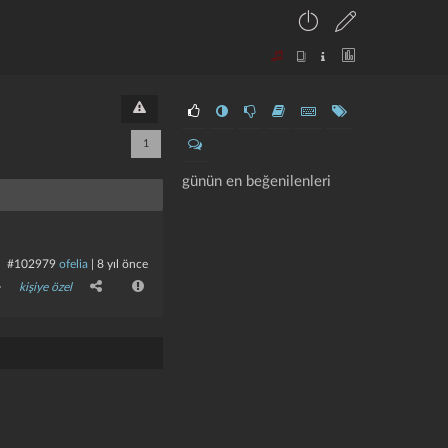
1
günün en beğenilenleri
#102979
ofelia
|
8 yıl önce
kişiye özel