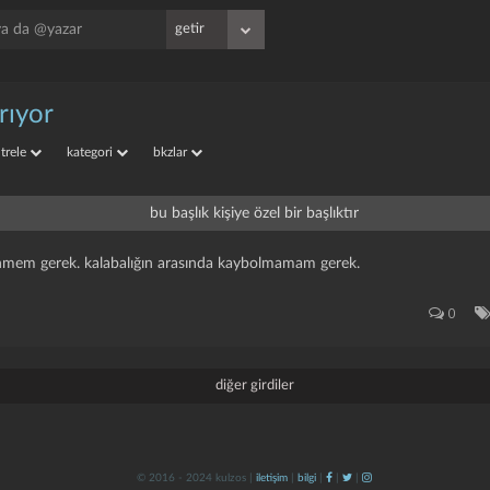
arıyor
iltrele
kategori
bkzlar
bu başlık kişiye özel bir başlıktır
nmem gerek. kalabalığın arasında kaybolmamam gerek.
0
diğer girdiler
© 2016 - 2024 kulzos |
iletişim
|
bilgi
|
|
|