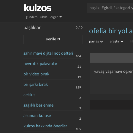
gündem
ukde
diğer
başlıklar
0
/
0
ofelia bir yol 
yenile ↻
paylaş
araştır
f
sahir mavi dijital not defteri
104
nevrotik palavralar
21
yavaş yaşamayı öğre
bir video bırak
19
bir şarkı bırak
829
celsius
2
sağlıklı beslenme
3
asuman krause
2
kulzos hakkında öneriler
405