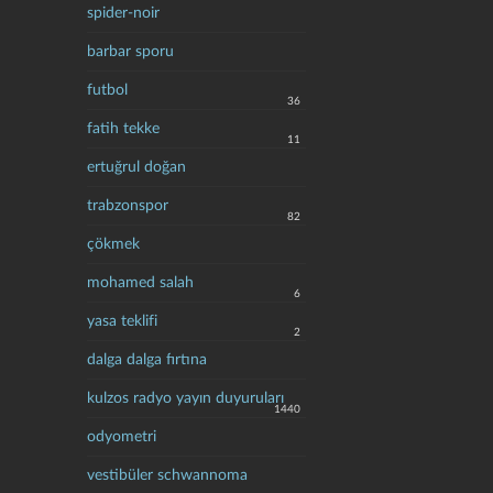
spider-noir
barbar sporu
futbol
36
fatih tekke
11
ertuğrul doğan
trabzonspor
82
çökmek
mohamed salah
6
yasa teklifi
2
dalga dalga fırtına
kulzos radyo yayın duyuruları
1440
odyometri
vestibüler schwannoma