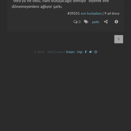
"vera'ya ne oldu, hani buluşacağız demişti" diyerek eve
dönemeyenlere ağlıyor şarkı.
#39251
son kurtadam
|
9 yıl önce
0
şarkı
1
kapat
kaydet
© 2016 - 2024 kulzos |
iletişim
|
bilgi
|
|
|