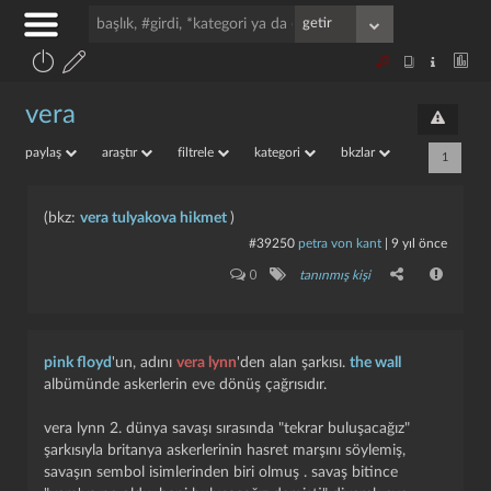
vera
paylaş
araştır
filtrele
kategori
bkzlar
1
(bkz:
vera tulyakova hikmet
)
#39250
petra von kant
|
9 yıl önce
0
tanınmış kişi
pink floyd
'un, adını
vera lynn
'den alan şarkısı.
the wall
albümünde askerlerin eve dönüş çağrısıdır.
vera lynn 2. dünya savaşı sırasında "tekrar buluşacağız"
şarkısıyla britanya askerlerinin hasret marşını söylemiş,
savaşın sembol isimlerinden biri olmuş . savaş bitince