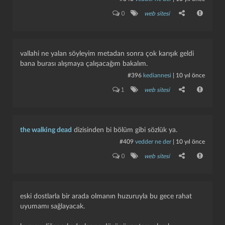
0
web sitesi
vallahi ne yalan söyleyim metadan sonra çok karışık geldi
bana burası alışmaya çalışacağım bakalım.
#396
kediannesi
|
10 yıl önce
1
web sitesi
kapat
kaydet
the walking dead
dizisinden bi bölüm gibi sözlük ya.
#409
vedder ne der
|
10 yıl önce
0
web sitesi
eski dostlarla bir arada olmanın huzuruyla bu gece rahat
uyumamı sağlayacak.