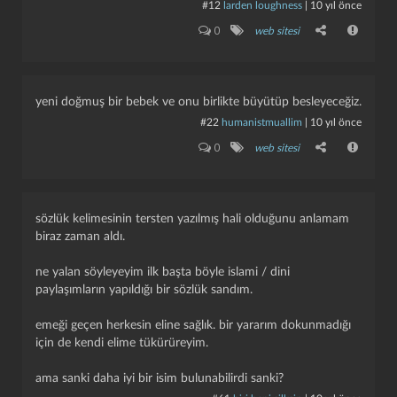
#12
larden loughness
|
10 yıl önce
0
web sitesi
yeni doğmuş bir bebek ve onu birlikte büyütüp besleyeceğiz.
#22
humanistmuallim
|
10 yıl önce
0
web sitesi
sözlük kelimesinin tersten yazılmış hali olduğunu anlamam
biraz zaman aldı.
ne yalan söyleyeyim ilk başta böyle islami / dini
paylaşımların yapıldığı bir sözlük sandım.
emeği geçen herkesin eline sağlık. bir yararım dokunmadığı
için de kendi elime tükürüreyim.
ama sanki daha iyi bir isim bulunabilirdi sanki?