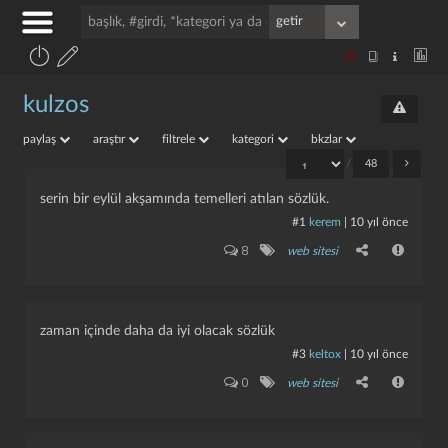
kulzos
paylaş
araştır
filtrele
kategori
bkzlar
/
48
serin bir eylül akşamında temelleri atılan sözlük.
#1
kerem
|
10 yıl önce
8
web sitesi
zaman içinde daha da iyi olacak sözlük
#3
keltox
|
10 yıl önce
0
web sitesi