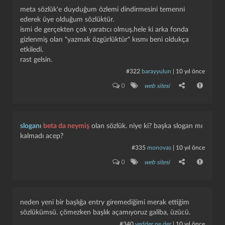
meta sözlük'e duyduğum özlemi dindirmesini temenni
ederek üye olduğum sözlüktür.
ismi de gerçekten çok yaratıcı olmuş.hele ki arka fonda
gizlenmiş olan "yazmak özgürlüktür" kısmı beni oldukça
etkiledi.
rast gelsin.
#322
barayyulun
|
10 yıl önce
0
web sitesi
slogan
ı
beta da neymiş
olan sözlük. niye ki? başka slogan mı
kalmadı acep?
#335
monovas
|
10 yıl önce
0
web sitesi
neden yeni bir başlığa entry giremediğimi merak ettiğim
sözlükümsü. çömezken başlık açamıyoruz galiba, üzücü.
#340
vedder ne der
|
10 yıl önce