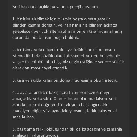
ismi hakkında açıklama yapma gereği duydum.
1. bir isim alabilmek için o ismin boşta olması gerekir.
isimden kastım domain. ve inanır mısınız bilmem aklınıza
gelebilecek pek çok alternatif isim birileri tarafından alınmış
durumda. biz, bu ismi boşta bulduk.
2. bir isim ararken içerisinde xyzsözlük ibaresi bulunsun
istemedik. beta sözlük olarak devam etmekten bu sebeple
vazgeçtik. çünkü, php bilgimiz enginleştiğinde sadece sözlük
olarak anılmayı hayal etmedik.
3. kısa ve akılda kalan bir domain adresimiz olsun istedik.
4. olaylara farklı bir bakış açısı fikrini empoze etmeyi
amaçladık. yokuzak'ın önerilerinden olan madalyon ismi
aslında bu ismi doğuran fikir akışının başlangıcı oldu.
madalyon, diğer yüz, aynadaki yansıma, farklı bakış ve al
sana kulzos.
5. basit ama farklı olduğundan akılda kalacağını ve zamanla
alışılacağını düşünüyoruz.