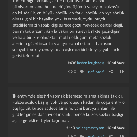
kurucu diğer arkadaşlar ne düşünüyor tam olarak
bilmiyorum. ama ben ne düşündüğümü yazayım. kulzos'un
en iyi sözlük, en büyük sözlük, en farklı sözlük, en xyz sözlük
olması gibi bir hayalim yok. tasarımdı, oydu, buydu,
istediklerimizi yapabildiği sürece çözülmeyecek dertler değil.
benim tek arzum, iki yıla yakın bir süreyi birlikte geçirdiğim
ve hala birlikte olmaktan mutlu olduğum meta sözlük
ailesinin güzel insanlarıyla aynı sanal ortamın havasını
soluyabilmek. yazmaya olan aşkımızı birlikte yaşayabilmek.
gerisi teferruat.
#438
larden loughness
|
10 yıl önce
0
web sitesi
ilk entrymde eleştiri yapmak istemezdim ama aklıma takıldı.
kulzos sözlük başlığı yok ve gördüğün kadarı ile çoğu entry o
başlığa ait kulzos sadece bir isim. yani buraya anlamı ile
girdiler girilse daha iyi olur sanki. bence kulzos sözlük başlığı
açılıp gerekli entryler taşınmalı.
#443
neildegrassetyson
|
10 yıl önce
0
web sitesi