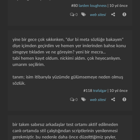
#80
larden loughness
|
10 yıl önce
0
web sitesi
yine bir gece çok sıkkınken, "dur bi meta sözlüğe bakayım"
diye içimden geçirdim ve hemen yer imlerinden bahse konu
simgeye tıkladım ve ne göreyim? yeni bir mecra...
tabi hemen kayıt oldum. nickimi aldım. çok heyecanlıyım.
umarım seçilirim.
tanım; i̇sim itibarıyla yüzümde gülümsemeye neden olmuş
sözlük.
#118
trafalgar
|
10 yıl önce
0
web sitesi
bir takım sabırsız arkadaşlar test ortamı aktif edilmeden
canlı ortamda stil çalıştığından scriptlerinin yenilenmesi
gerekmiştir. bu nedenle daha önce düzelttiğimiz şeyler,