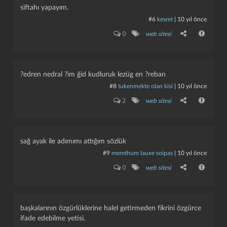
siftahı yapayım.
#6
kesret
|
10 yıl önce
0
web sitesi
?edren nedral ?im ğid kudluruk lezüg en ?reban
#8
tukenmekte olan kisi
|
10 yıl önce
2
web sitesi
sağ ayak ile adımımı attığım sözlük
#9
merethum lauxe soipas
|
10 yıl önce
0
web sitesi
başkalarının özgürlüklerine halel getirmeden fikrini özgürce
ifade edebilme yetisi.