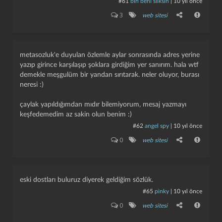
#61
biri beni silksin
|
10 yıl önce
3
web sitesi
metasozluk'e duyulan özlemle aylar sonrasında adres yerine
yazıp girince karşılaşıp şoklara girdiğim yer sanırım. hala wtf
demekle meşgulüm bir yandan sırıtarak. neler oluyor, burası
neresi :)
çaylak yapıldığımdan mıdır bilemiyorum, mesaj yazmayı
keşfedemedim az sakin olun benim :)
#62
angel spy
|
10 yıl önce
0
web sitesi
eski dostları buluruz diyerek geldiğim sözlük.
#65
pinky
|
10 yıl önce
0
web sitesi