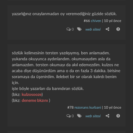
yazarlığınız onaylanmadan oy veremediğiniz güzide sözlük.
#66
chiven
|
10 yıl önce
0
web sitesi
sözlük kelimesinin tersten yazılışıymış. ben anlamadım.
yukarıda okuyunca aydınlandım. okumasaydım asla da
anlamazdım. tersten okumayı da akıl edemezdim. kulzos ne
acaba diye düşünürdüm ama o da en fazla 3 dakika. birisine
soramaya da üşenirdim. ilelebet bir sır olarak kalırdı benim
için.
işte böyle yazarları da barındıran sözlük.
(bkz:
kulzosooze
)
(bkz:
deneme bkzını
)
#78
rezonans kurbani
|
10 yıl önce
0
web sitesi