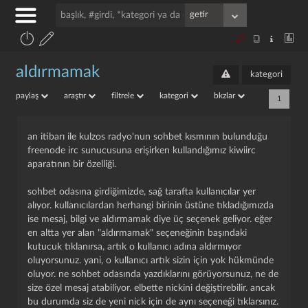
aldırmamak
kategori
paylaş
araştır
filtrele
kategori
bkzlar
1
an itibarı ile kulzos radyo'nun sohbet kısmının bulunduğu
freenode irc sunucusuna erişirken kullandığımız kiwiirc
aparatının bir özelliği.
sohbet odasına girdiğimizde, sağ tarafta kullanıcılar yer
alıyor. kullanıcılardan herhangi birinin üstüne tıkladığımızda
ise mesaj, bilgi ve aldırmamak diye üç seçenek geliyor. eğer
en altta yer alan "aldırmamak" seçeneğinin başındaki
kutucuk tıklanırsa, artık o kullanıcı adına aldırmıyor
oluyorsunuz. yani, o kullanıcı artık sizin için yok hükmünde
oluyor. ne sohbet odasında yazdıklarını görüyorsunuz, ne de
size özel mesaj atabiliyor. elbette nickini değiştirebilir. ancak
bu durumda siz de yeni nick için de aynı seçeneği tıklarsınız.