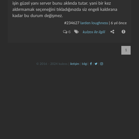
işin güzel yanı server bunu aklında tutar. yani bir kez
aldırmamak seçeneğini tıkladığınızda siz engeli kaldırana
kadar bu durum değişmez.
#234627
larden loughness
|
6 yıl önce
6
kulzos ile ilgili
1
kapat
kaydet
© 2016 - 2024 kulzos |
iletişim
|
bilgi
|
|
|