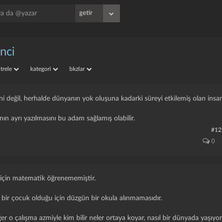
nci
iltrele
kategori
bkzlar
 değil, herhalde dünyanın yok oluşuna kadarki süreyi etkilemiş olan insa
ın ayrı yazılmasını bu adam sağlamış olabilir.
#12
0
 için matematik öğrenememiştir.
 bir çocuk olduğu için düzgün bir okula alınmamasıdır.
r o çalışma azmiyle kim bilir neler ortaya koyar, nasıl bir dünyada yaşıyor