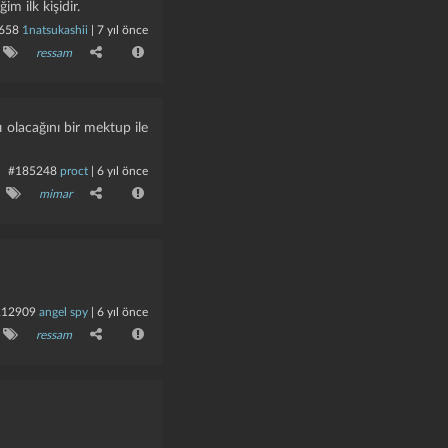
m ilk kişidir.
658
1natsukashii
|
7 yıl önce
ressam
ı olacağını bir mektup ile
#185248
proct
|
6 yıl önce
mimar
212909
angel spy
|
6 yıl önce
ressam