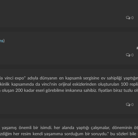
0
ns
)
0
da vinci expo" adıyla dünyanın en kapsamlı sergisine ev sahipliği yaptığ
kinlik kapsamında da vinci'nin orijinal eskizlerinden oluşturulan 100 replik
n oluşan 200 kadar eseri görebilme imkanına sahibiz. fiyatları biraz tuzlu 
0
aşamış önemli bir isimdi. her alanda yaptığı çalışmalar, döneminin öt
çizdiğim her resim kendi yaşamıma sorduğum bir soruydu." bu sözleri bile