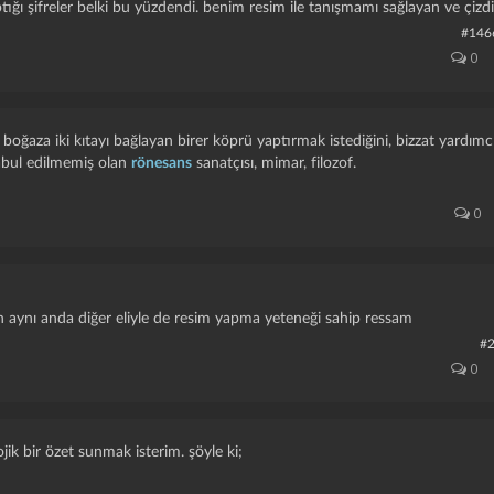
ptığı şifreler belki bu yüzdendi. benim resim ile tanışmamı sağlayan ve çizdiği
#146
0
 ve boğaza iki kıtayı bağlayan birer köprü yaptırmak istediğini, bizzat yardımc
kabul edilmemiş olan
rönesans
sanatçısı, mimar, filozof.
0
ken aynı anda diğer eliyle de resim yapma yeteneği sahip ressam
#
0
jik bir özet sunmak isterim. şöyle ki;