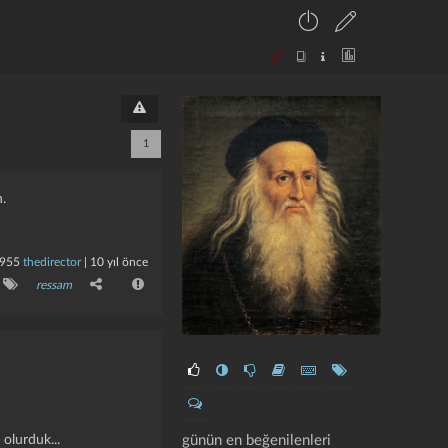
1
n.
955
thedirector
|
10 yıl önce
ressam
günün en beğenilenleri
 olurduk...