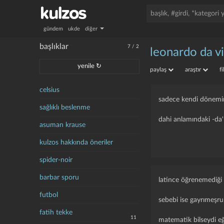
gündem
ukde
diğer
başlıklar
7
/
2
leonardo da vi
yenile ↻
paylaş
araştır
f
celsius
sadece kendi dönemini
sağlıklı beslenme
dahi anlamındaki -da'n
asuman krause
kulzos hakkında öneriler
spider-noir
barbar sporu
latince öğrenemediği
futbol
sebebi ise gayrımeşru
fatih tekke
11
matematik bilseydi eğe