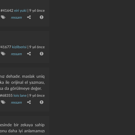
#41642
eiri yuki
|
9 yıl önce
ressam
#41677
kizilberisi
|
9 yıl önce
ressam
ımız dehadır. maslak uniq
a ile orijinal el yazması,
olsa da görülmeye değer.
#68355
lois lane
|
9 yıl önce
ressam
esinde bir zekaya sahip
 onu daha iyi anlamamızı