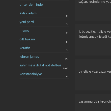
sağlar. resimlerine ya
unter den linden
aylak adam
8
yeni parti
3
memo
ii. bayezit'e, haliç'e
2
iletmiş ancak isteği 
cilt bakımı
5
keratin
3
lebron james
25
sahir mavi dijital not defteri
103
bir eliyle yazı yazar
konstantiniyye
4
yaşamına dair kronolo