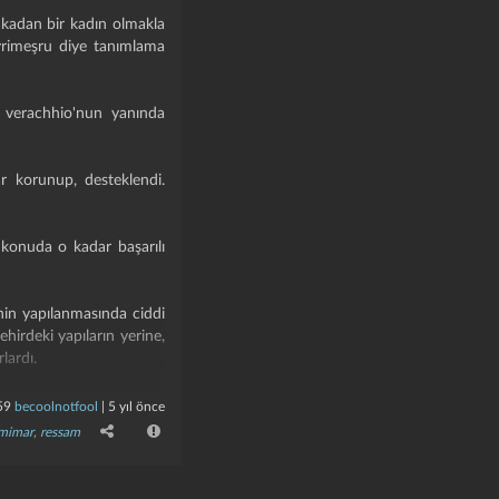
akadan bir kadın olmakla
ayrimeşru diye tanımlama
a verachhio'nun yanında
ar korunup, desteklendi.
u konuda o kadar başarılı
inin yapılanmasında ciddi
şehirdeki yapıların yerine,
lardı.
 eserini yaptı. bu yapıt,
59
becoolnotfool
|
5 yıl önce
(bkz:
karanfilli meryem
)"
mimar
,
ressam
ışması olarak sanat tarihi