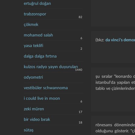
ertuğrul doğan
trabzonspor
82
çökmek
mohamed salah
6
(bkz:
da vinci's demo
yasa teklifi
2
dalga dalga fırtına
kulzos radyo yayın duyuruları
1440
şu sıralar "leonardo 
odyometri
istanbul'da yapılan et
vestibüler schwannoma
tablo ve çizimlerinde
i could live in moon
6
zeki müren
17
bir video bırak
18
rönesans döneminde y
sütaş
olduğunu gösterir. "