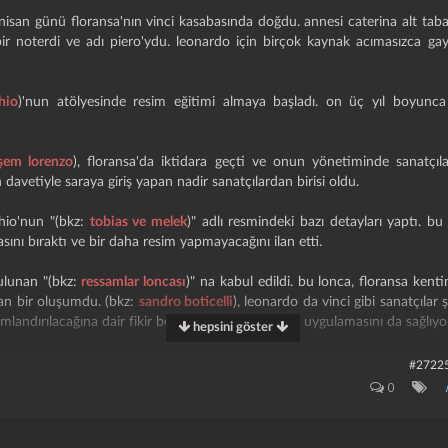
nisan günü floransa'nın vinci kasabasında doğdu. annesi caterina alt tab
bir noterdi ve adı piero'ydu. leonardo için birçok kaynak acımasızca g
hio
)'nun atölyesinde resim eğitimi almaya başladı. on üç yıl boyunc
şem lorenzo
), floransa'da iktidara geçti ve onun yönetiminde sanatçıl
davetiyle saraya giriş yapan nadir sanatçılardan birisi oldu.
hio'nun "(bkz:
tobias ve melek
)" adlı resmindeki bazı detayları yaptı. b
asını bıraktı ve bir daha resim yapmayacağını ilan etti.
ulunan "(bkz:
ressamlar loncası
)" na kabul edildi. bu lonca, floransa kent
an bir oluşumdu. (bkz:
sandro boticelli
), leonardo da vinci gibi sanatçılar 
mlandırılacağına dair fikir beyan etmekle beraber; uygulamasını da sağlıyor
hepsini göster
dar sağ salim ulaşan "(bkz:
santa maria della neve manzarası
)" adlı
#2722
ilk bireysel tablosudur. diğer bir bağımsız çalışmalarından birisi olan "
0
da yapmaya başlamıştır.
a de benci
)" adlı portreyi bitirdi ve kendisinin resmettiği ilk portre çal