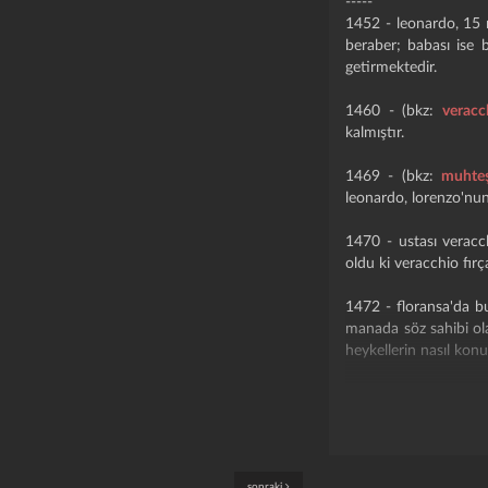
-----
1452 - leonardo, 15 
beraber; babası ise 
getirmektedir.
1460 - (bkz:
veracc
kalmıştır.
1469 - (bkz:
muhte
leonardo, lorenzo'nun 
1470 - ustası veracc
oldu ki veracchio fırç
1472 - floransa'da b
manada söz sahibi ol
heykellerin nasıl konu
1473 - günümüze ka
leonardo'nın bilinen 
eserini de 1473 yılın
1474 - "(bkz:
ginevr
sonraki