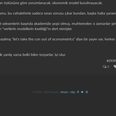
atanın öyküsüne göre yorumlanacak, ekonomik model kurulmayacak.
onu. bu cehaletimle sadece sınav sorusu çıkar bundan, başka halta yaramaz
at seksenlerin başında akademide popi olmuş. muhtemelen o zamanlar şimdi
 "verilerin modellerin kısıtlılığı"nı dert etmişler.
azılmış "let's take the con out of econometrics" diye bir yayın var, herk
yanlış varsa belki bilen torparlar, iyi olur.
#2939
0
© 2016 - 2024 kulzos |
iletişim
|
bilgi
|
|
|