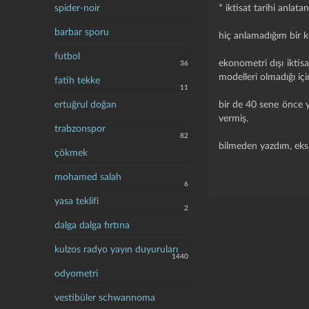
spider-noir
* iktisat tarihi anl
barbar sporu
hiç anlamadığım bir k
futbol
ekonometri dışı iktis
36
modelleri olmadığı için
fatih tekke
11
ertuğrul doğan
bir de 40 sene önce y
vermiş.
trabzonspor
82
bilmeden yazdım, eksik 
çökmek
mohamed salah
6
yasa teklifi
2
dalga dalga fırtına
kulzos radyo yayın duyuruları
1440
odyometri
vestibüler schwannoma