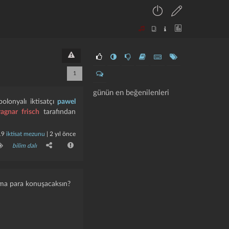
1
günün en beğenilenleri
polonyalı iktisatçı
pawel
ragnar frisch
tarafından
19
iktisat mezunu
|
2 yıl önce
bilim dalı
 ama para konuşacaksın?