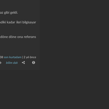
 gibi geldi.
ki kadar ileri bilgisayar
es döne döne ona referans
38
son kurtadam
|
2 yıl önce
bilim dalı