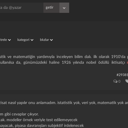
iltrele
kategori
bkzlar
tatistik ve matematiğin yardımıyla inceleyen bilim dalı. ilk olarak 1910'da 
ullanılsa da, günümüzdeki haline 1926 yılında nobel ödüllü iktisatçı
#2938
0
isat nasıl yapılır onu anlamadım. i̇statistik yok, veri yok, matematik yok
m gibi cevaplar çıkyor.
cak. modeller örnek veriyle test edilemeyecek
ayacak, piyasa davranışları subjektif irdelenecek