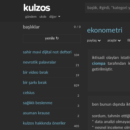
gündem
ukde
diğer
başlıklar
0
/
0
ekonometri
yenile ↻
paylaş
araştır
f
sahir mavi dijital not defteri
104
iktisadi olayları i̇s
nevrotik palavralar
ciompa
tarafından k
21
getirilmiştir.
bir video bırak
19
bir şarkı bırak
829
celsius
2
sağlıklı beslenme
ben bunun dışında ikt
3
asuman krause
sordum, tahmin ettiği
2
* data analizi olmaya
kulzos hakkında öneriler
405
* nesnel inceleme olm