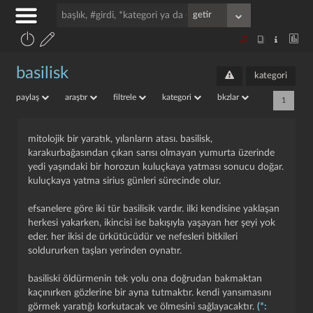
basilisk
kategori
paylaş
araştır
filtrele
kategori
bkzlar
1
mitolojik bir yaratık, yılanların atası. basilisk,
karakurbağasından çıkan sarısı olmayan yumurta üzerinde
yedi yaşındaki bir horozun kuluçkaya yatması sonucu doğar.
kuluçkaya yatma sirius günleri sürecinde olur.
efsanelere göre iki tür basilisik vardır. ilki kendisine yaklaşan
herkesi yakarken, ikincisi ise bakışıyla yaşayan her şeyi yok
eder. her ikisi de ürkütücüdür ve nefesleri bitkileri
soldururken taşları yerinden oynatır.
basiliski öldürmenin tek yolu ona doğrudan bakmaktan
kaçınırken gözlerine bir ayna tutmaktır. kendi yansımasını
görmek yaratığı korkutacak ve ölmesini sağlayacaktır.
(*: