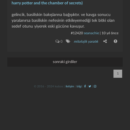
harry potter and the chamber of secrets)
gelincik, basiliskin bakışlarına bağışıktır. ve kavga sonucu
yaralanırsa basiliskin nefesinin etkileyemediği tek bitki olan
sedef otunu yiyerek eski gücüne kavuşur.
#12420
seanachie
|
10 yıl önce
0
mitolojik yaratık
kapat
kaydet
sonraki girdiler
1
© 2016 - 2024 kulzos |
iletişim
|
bilgi
|
|
|