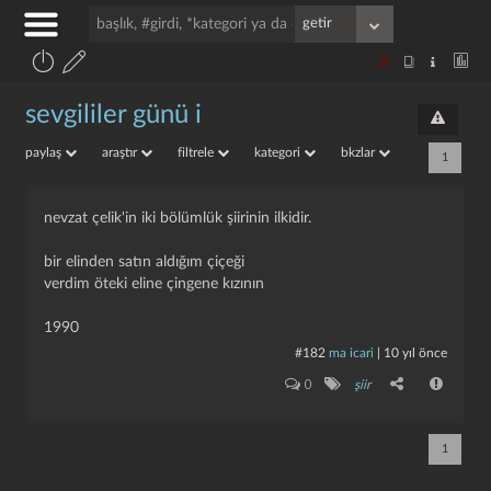
sevgililer günü i
paylaş
araştır
filtrele
kategori
bkzlar
1
nevzat çelik'in iki bölümlük şiirinin ilkidir.
bir elinden satın aldığım çiçeği
verdim öteki eline çingene kızının
1990
#182
ma icari
|
10 yıl önce
0
şiir
1