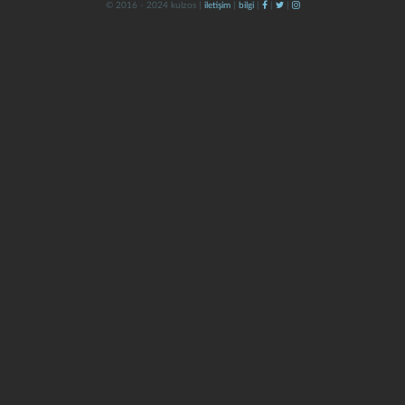
© 2016 - 2024 kulzos |
iletişim
|
bilgi
|
|
|
kapat
kaydet