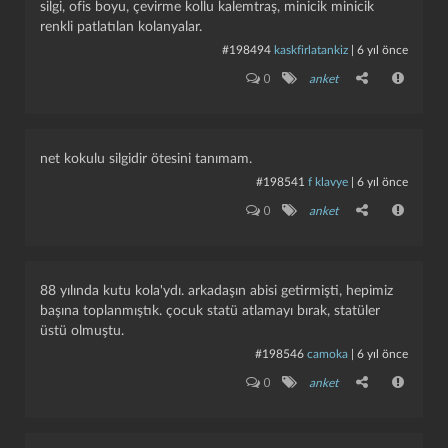
silgi, ofis boyu, çevirme kollu kalemtraş, minicik minicik
renkli patlatılan kolanyalar.
#198494
kaskfirlatankiz
|
6 yıl önce
0
anket
net kokulu silgidir ötesini tanımam.
#198541
f klavye
|
6 yıl önce
0
anket
88 yılında kutu kola'ydı. arkadaşın abisi getirmişti, hepimiz
başına toplanmıştık. çocuk statü atlamayı bırak, statüler
üstü olmuştu.
#198546
camoka
|
6 yıl önce
0
anket