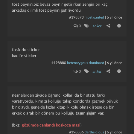
tost peyniri.biz beyaz peynir getirirken zengin bir kaç
arkadaş dilimli tost peyniri getiriyordu
#198873
mostwanted
|
6 yıl önce
0
anket
fosforlu sticker
kadife sticker
#198880
heterozygous dominant
|
6 yıl önce
0
anket
nesnelerden ziyade öğrenci kolları da bir statü farkı
yaratıyordu. kırmızı kolluğu takıp koridorda gezmek büyük
bir olaydı. genelde kızlar kitaplık kolu olmak istese de bir
erkek olarak bir dönem bu kolluğu taşımışlığım var.
(bkz:
gözümde canlandı koskoca mazi
)
#198886
darthsidious
|
6 yıl önce