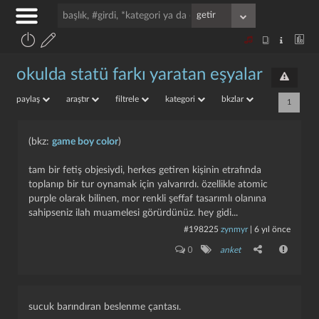
okulda statü farkı yaratan eşyalar
paylaş
araştır
filtrele
kategori
bkzlar
1
(bkz:
game boy color
)
tam bir fetiş objesiydi, herkes getiren kişinin etrafında
toplanıp bir tur oynamak için yalvarırdı. özellikle atomic
purple olarak bilinen, mor renkli şeffaf tasarımlı olanına
sahipseniz ilah muamelesi görürdünüz. hey gidi...
#198225
zynmyr
|
6 yıl önce
0
anket
sucuk barındıran beslenme çantası.