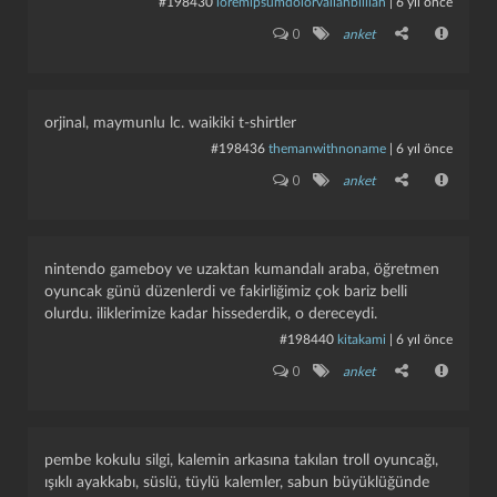
#198430
loremipsumdolorvallahbilllah
|
6 yıl önce
0
anket
orjinal, maymunlu lc. waikiki t-shirtler
#198436
themanwithnoname
|
6 yıl önce
0
anket
nintendo gameboy ve uzaktan kumandalı araba, öğretmen
oyuncak günü düzenlerdi ve fakirliğimiz çok bariz belli
olurdu. iliklerimize kadar hissederdik, o dereceydi.
#198440
kitakami
|
6 yıl önce
0
anket
pembe kokulu silgi, kalemin arkasına takılan troll oyuncağı,
ışıklı ayakkabı, süslü, tüylü kalemler, sabun büyüklüğünde