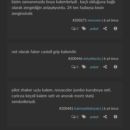
bizim zamanımızda boya kalemleriydi . kaçlı olduğuna bağlı
olarak zenginliğin anlaşılıyordu. 24 ten fazlaysa kesin
zenginsindir.
#200271
renovere
|
6 yıl önce
0
anket
net olarak faber castell grip kalemdir.
#200446
siriusblacky
|
6 yıl önce
0
anket
pilot shaker uçlu kalem, novacolor jumbo kuruboya seti,
caricoa keçeli kalem seti ve anorak mont statü
sembolleriydi.
#200481
bahriyeliilahiyatci
|
6 yıl önce
0
anket
kapat
kaydet