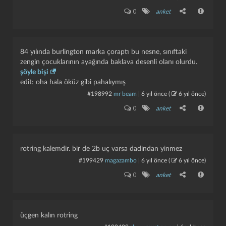
0
anket
84 yılında burlington marka çoraptı bu nesne, sınıftaki
zengin çocuklarının ayağında baklava desenli olanı olurdu.
şöyle bişi
edit: oha hala öküz gibi pahalıymış
#198992
mr beam
|
6 yıl önce
(
6 yıl önce
)
0
anket
rotring kalemdir. bir de 2b uç varsa dadindan yinmez
#199429
magazambo
|
6 yıl önce
(
6 yıl önce
)
0
anket
üçgen kalın rotring