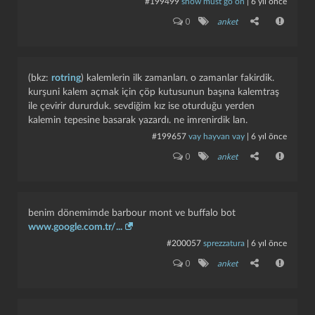
#199499
show must go on
|
6 yıl önce
0
anket
(bkz:
rotring
) kalemlerin ilk zamanları. o zamanlar fakirdik.
kurşuni kalem açmak için çöp kutusunun başına kalemtraş
ile çevirir dururduk. sevdiğim kız ise oturduğu yerden
kalemin tepesine basarak yazardı. ne imrenirdik lan.
#199657
vay hayvan vay
|
6 yıl önce
0
anket
benim dönemimde barbour mont ve buffalo bot
www.google.com.tr/...
#200057
sprezzatura
|
6 yıl önce
0
anket