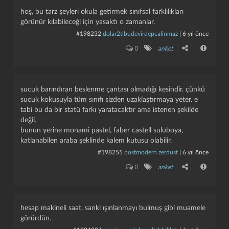
hoş, bu tarz şeyleri okula getirmek sınıfsal farklılıkları
görünür kılabileceği için yasaktı o zamanlar.
#198232
dolar2tlbudevirdepcalinmaz
|
6 yıl önce
0
anket
sucuk barındıran beslenme çantası olmadığı kesindir. çünkü
sucuk kokusuyla tüm sınıfı sizden uzaklaştırmaya yeter. e
tabi bu da bir statü farkı yaratacaktır ama istenen şekilde
değil.
bunun yerine monami pastel, faber castell suluboya,
katlanabilen araba şeklinde kalem kutusu olabilir.
#198255
postmodern zerdust
|
6 yıl önce
0
anket
hesap makineli saat. sanki ışınlanmayı bulmuş gibi muamele
görürdün.