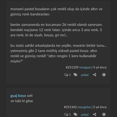
monami pastel boyaların çok renkli olup da içinde altın ve
gümüş renk barıdıranları.
benim zamanımda en kocamanı 36 renkli olandı sanırsam.
bendeki naçizane 12 renk falan. içinde anca 3 ana renk, 3
ara renk, bi de siyah, beyaz, gri mri...
bu statü sahibi arkadaşlarda ise yeşilin, mavinin binbir tonu...
yetmezmiş gibi 2 tane müthiş sükseli pastel boya: altın
renkli ve gümüş renkli! "altın rengini 1 kere kullanabilir
miyim?"
#251339
morgase
|
5 yıl önce
0
anket
guaj boya
seti
ve tabi ki gitar.
#251342
mangetsu
|
5 yıl önce
0
anket