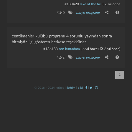
#183420
lake of the hell
|
6 yıl önce
0
radyo programı
centilmenler kulübü programı 4 sorunlu yayından sonra
bitmiştir. ilgi gösteren herkese teşekkürler.
#186183
son kurtadam
|
6 yıl önce
(
6 yıl önce
)
kapat
kaydet
2
radyo programı
1
© 2016 - 2024 kulzos |
iletişim
|
bilgi
|
|
|