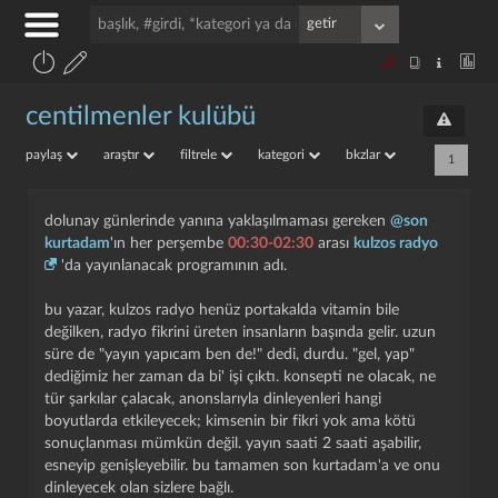
centilmenler kulübü
paylaş
araştır
filtrele
kategori
bkzlar
1
dolunay günlerinde yanına yaklaşılmaması gereken
@son
kurtadam
'ın her perşembe
00:30-02:30
arası
kulzos radyo
'da yayınlanacak programının adı.
bu yazar, kulzos radyo henüz portakalda vitamin bile
değilken, radyo fikrini üreten insanların başında gelir. uzun
süre de "yayın yapıcam ben de!" dedi, durdu. "gel, yap"
dediğimiz her zaman da bi' işi çıktı. konsepti ne olacak, ne
tür şarkılar çalacak, anonslarıyla dinleyenleri hangi
boyutlarda etkileyecek; kimsenin bir fikri yok ama kötü
sonuçlanması mümkün değil. yayın saati 2 saati aşabilir,
esneyip genişleyebilir. bu tamamen son kurtadam'a ve onu
dinleyecek olan sizlere bağlı.