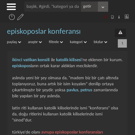
episkoposlar konferansı
paylaş
araştır
filtrele
kategori
bkzlar
1
ikinci vatikan konsili
ile
katolik kilisesi
'ne eklenen bir kurum.
episkopos
ların ortak karar aldıkları meclislerdir.
aslında yeni bir şey olmasa da, "madem biz bir çatı altında
toplanıyoruz, buna artık bir isim koyalım" denilip ortaya
çıkartılmıştır bir şeydir. yoksa
pavlus
,
petrus
zamanlarında
bile yapılan bir şey aslında.
latin riti kullanan katolik kiliselerinde ismi "konferans" olsa
da, doğu ritlerini kullanan katolik kiliselerinde ismi
"sinod"dur.
türkiye'de olanı
avrupa episkoposlar konferansları