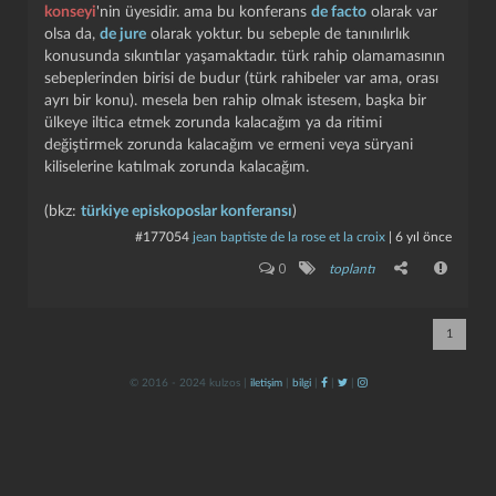
konseyi
'nin üyesidir. ama bu konferans
de facto
olarak var
olsa da,
de jure
olarak yoktur. bu sebeple de tanınılırlık
konusunda sıkıntılar yaşamaktadır. türk rahip olamamasının
sebeplerinden birisi de budur (türk rahibeler var ama, orası
ayrı bir konu). mesela ben rahip olmak istesem, başka bir
ülkeye iltica etmek zorunda kalacağım ya da ritimi
değiştirmek zorunda kalacağım ve ermeni veya süryani
kiliselerine katılmak zorunda kalacağım.
kapat
kaydet
(bkz:
türkiye episkoposlar konferansı
)
#177054
jean baptiste de la rose et la croix
|
6 yıl önce
0
toplantı
1
© 2016 - 2024 kulzos |
iletişim
|
bilgi
|
|
|