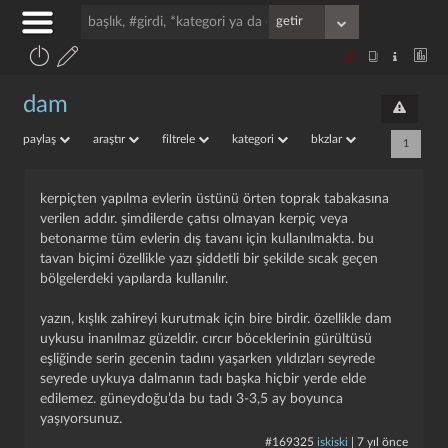
dam
paylaş
araştır
filtrele
kategori
bkzlar
1
kerpiçten yapılma evlerin üstünü örten toprak tabakasına
verilen addır. şimdilerde çatısı olmayan kerpiç veya
betonarme tüm evlerin dış tavanı için kullanılmakta. bu
tavan biçimi özellikle yazı şiddetli bir şekilde sıcak geçen
bölgelerdeki yapılarda kullanılır.
yazın, kışlık zahireyi kurutmak için bire birdir. özellikle dam
uykusu inanılmaz güzeldir. cırcır böceklerinin gürültüsü
eşliğinde serin gecenin tadını yaşarken yıldızları seyrede
seyrede uykuya dalmanın tadı başka hiçbir yerde elde
edilemez. güneydoğu’da bu tadı 3-3,5 ay boyunca
yaşıyorsunuz.
#169325
iskiski
|
7 yıl önce