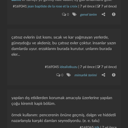
#169341
jean baptiste de la rose et la croix
|
7 yıl önce
(
7 yıl önce
)
0
genel terim
çatısız evlerin üst kısmı. sıcak ve kar yağmayan yerlerde,
güneydoğu ve akdeniz, bu çatısız evler çoktur. i̇nsanlar yazın
damlarda uyur. erzaklarını burada kurutur. unlarını burada
eler...
#169345
idealistkuzu
|
7 yıl önce
(
7 yıl önce
)
0
mimarlık terimi
yapıları dış etkilerden korumak amacıyla üzerlerine yapılan
çoğu kiremit kaplı bölüm.
örnek kullanım: pencerenin önüne geçmiş, dalgın ve hiddetli
nazarlarıyla karşıki damları seyrediyordu. (e. e. talu)
#169365
tdk
|
7 yıl önce