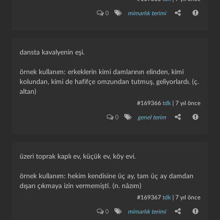
0
mimarlık terimi
dansta kavalyenin eşi.
örnek kullanım: erkeklerin kimi damlarının elinden, kimi
kolundan, kimi de hafifçe omzundan tutmuş, geliyorlardı. (ç.
altan)
#169366
tdk
|
7 yıl önce
0
genel terim
üzeri toprak kaplı ev, küçük ev, köy evi.
örnek kullanım: hekim kendisine üç ay, tam üç ay damdan
dışarı çıkmaya izin vermemişti. (n. nâzım)
#169367
tdk
|
7 yıl önce
0
mimarlık terimi