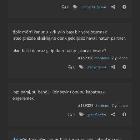
0
mimarlık terimi
tipik mörfi kanunu kırk yılın başı bir yere oturmak
istediğinizde eksikliğine denk geldiğiniz hayali hatun partner.
ulan belki damsız girip dam bulup çıkacak insan?!
#169328
timoteus
|
7 yıl önce
0
genel terim
ing: baraj, su bendi... (bir şeyin) önünü kapatmak,
engellemek
#169329
timoteus
|
7 yıl önce
1
genel terim
dame
'ın türkçe'ye girmiş hali. kadın, eş gibi anlamlara gelir.