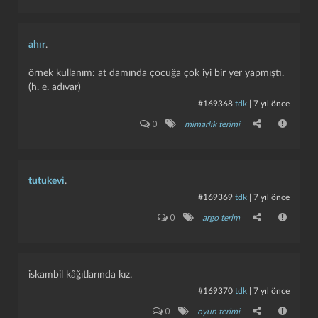
ahır
.
örnek kullanım: at damında çocuğa çok iyi bir yer yapmıştı.
(h. e. adıvar)
#169368
tdk
|
7 yıl önce
0
mimarlık terimi
kapat
kaydet
tutukevi
.
#169369
tdk
|
7 yıl önce
0
argo terim
iskambil kâğıtlarında kız.
#169370
tdk
|
7 yıl önce
0
oyun terimi