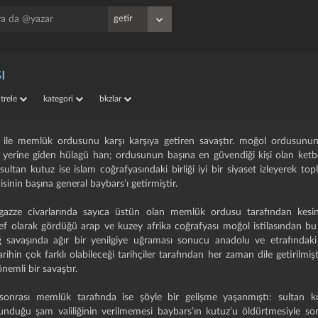
ı
iltrele
kategori
bkzlar
su ile memlük ordusunu karşı karşıya getiren savaştır. moğol ordusun
 yerine giden hülagü han; ordusunun başına en güvendiği kişi olan ketbo
ultan kutuz ise islam coğrafyasındaki birliği iyi bir siyaset izleyerek to
isinin başına general baybars’ı getirmiştir.
gazze civarlarında sayıca üstün olan memlük ordusu tarafından kesin 
def olarak gördüğü arap ve kuzey afrika coğrafyası moğol istilasından bu
ğ savaşında ağır bir yenilgiye uğraması sonucu anadolu ve etrafındaki
arihin çok farklı olabileceği tarihçiler tarafından her zaman dile getirilmiş
nemli bir savaştır.
 sonrası memlük tarafında ise şöyle bir gelişme yaşanmıştı: sultan k
lunduğu şam valiliğinin verilmemesi baybars’ın kutuz’u öldürtmesiyle 