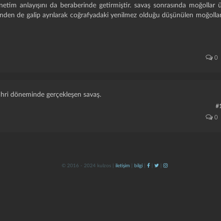
etim anlayışını da beraberinde getirmiştir. savaş sonrasında moğollar 
nden de galip ayrılarak coğrafyadaki yenilmez olduğu düşünülen moğolla
0
hri döneminde gerçekleşen savaş.
#
0
© 2016 - 2024 kulzos |
iletişim
|
bilgi
|
|
|