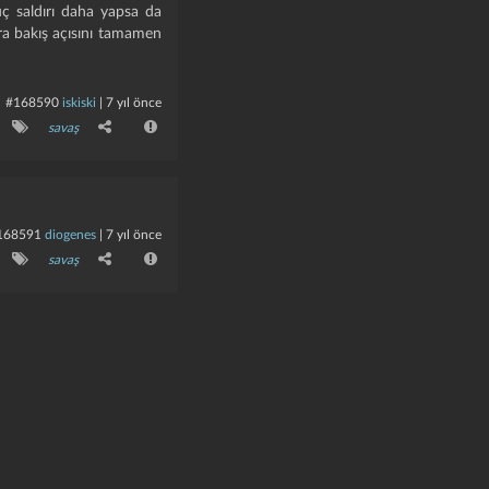
üç saldırı daha yapsa da
ra bakış açısını tamamen
#168590
iskiski
|
7 yıl önce
savaş
168591
diogenes
|
7 yıl önce
savaş