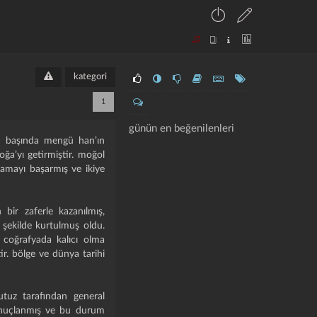
kategori
1
günün en beğenilenleri
un başında mengü han’ın
ğa’yı getirmiştir. moğol
plamayı başarmış ve ikiye
bir zaferle kazanılmış,
 şekilde kurtulmuş oldu.
 coğrafyada kalıcı olma
tir. bölge ve dünya tarihi
utuz tarafından general
sonuçlanmış ve bu durum