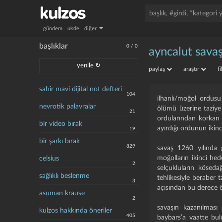
gündem
ukde
diğer
başlıklar
0
/
0
ayncalut savaş
yenile ↻
paylaş
araştır
f
sahir mavi dijital not defteri
104
i̇lhanlı/moğol ordu
nevrotik palavralar
ölümü üzerine taziye
21
ordularından korkan s
bir video bırak
ayırdığı ordunun ikinc
19
bir şarkı bırak
829
savaş 1260 yılında 
moğolların ikinci he
celsius
2
selçukluların köseda
sağlıklı beslenme
tehlikesiyle beraber t
3
açısından bu derece ö
asuman krause
2
savaşın kazanılması
kulzos hakkında öneriler
405
baybars’a vaatte bu