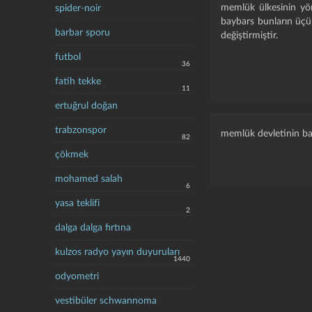
memlük ülkesinin yön
spider-noir
baybars bunların üçü
barbar sporu
değiştirmiştir.
futbol
36
fatih tekke
11
ertuğrul doğan
trabzonspor
memlük devletinin ba
82
çökmek
mohamed salah
6
yasa teklifi
2
dalga dalga fırtına
kulzos radyo yayın duyuruları
1440
odyometri
vestibüler schwannoma