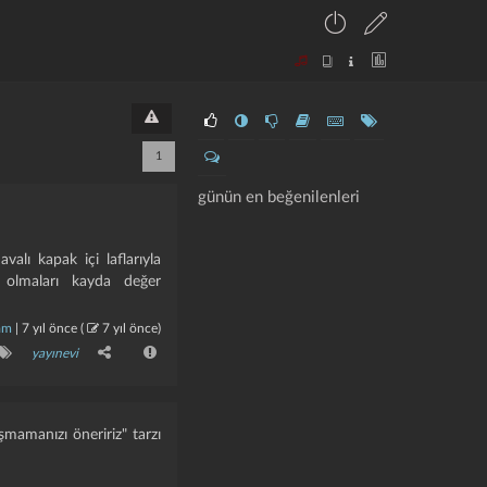
1
günün en beğenilenleri
alı kapak içi laflarıyla
 olmaları kayda değer
am
|
7 yıl önce
(
7 yıl önce
)
yayınevi
şmamanızı öneririz" tarzı