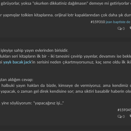
ı görüyorlar, yoksa "okurken dikkatiniz dağılmasın" demeye mi getiriyorla
 yapmışlar tolkien kitaplarına. orijinal lotr kapaklarından çok daha şık du
#159310
jean baptiste de 
0
şleyişe sahip yayın evlerinden birisidir.
ukları seri kitapların ilk bir - iki tanesini çevirip yayınlar, devamını ise be
bi
yaylı bacak jack
'in serisini neden çıkartmıyorsunuz, kaç sene oldu ilk ik
ştan aldığım cevap:
te. halbuki yayın hakları da bizde, kimseye de vermiyoruz. ama kendimiz
apacak, o zaman gel direk kendisine sor; ama siktiri basabilir haberin ols
yine söylüyorum: "yapacağınız işi..."
#15934
0