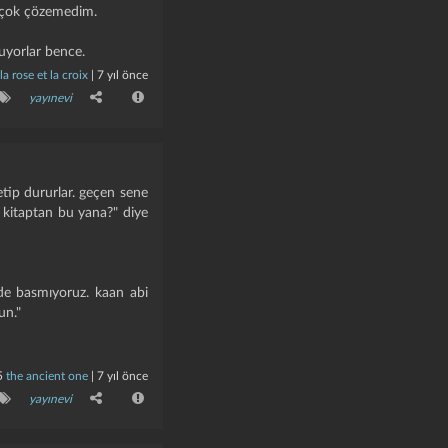
r çok çözemedim.
ruyorlar bence.
la rose et la croix
|
7 yıl önce
yayınevi
kletip dururlar. geçen sene
i kitaptan bu yana?" diye
 de basmıyoruz. kaan abi
un."
5
the ancient one
|
7 yıl önce
yayınevi