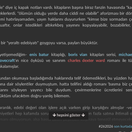
e" diye iç kapak notları vardı. kitapların başına biraz fanzin havasında "k
i eklerlerdi. "ölümün olduğu yerde daha ciddi ne olabilir" aforizması bir 
de mi hatırlayamadım. yayın haklarını duyururken "kimse bize sormadan 
ftır, onlar istedikleri altıkırkbeş yayınını kopyalayabilir, bozabilirle
bir "yeraltı edebiyatı" goygoyu varsa, payları büyüktür.
-yetişemediğim-
enis batur
kitaplığı,
boris vian
kitapları serisi,
michae
lovecraft
'ın nice öyküsü ve sanırım
charles dexter ward
romanı ile tü
kalamışlar.
undan okumaya başladığımda haklarında telif ödemedikleri, bu yüzden harıl
ına dair söylentiler duymuştum. hatta telifini aldığı romanı 'basma biz çev
klarını söyleyen yayıncı bile duydum. çevirmenlerine ücretlerini se
üçüktüm ufacıktım doğru-yanlış bilemem.
nlık, edebi değeri olan işlere açık varken girip karşılığını almışlar -v
iyetleri hep kafamda sorudur. yani zaten 100'den fazla satma ihtimali ol
hepsini göster
manı olmuyorsun. alsa bassa zaten peşinden koşmaya tenezül etmeyeceksi
#262026
son kurtad
yo macerasını anlatan kaybedenler külübü meselesi var ki, görüşlerimi b