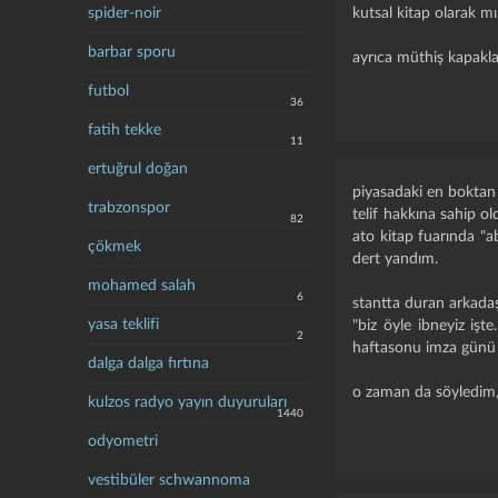
spider-noir
kutsal kitap olarak m
barbar sporu
ayrıca müthiş kapaklar
futbol
36
fatih tekke
11
ertuğrul doğan
piyasadaki en boktan i
trabzonspor
telif hakkına sahip old
82
ato kitap fuarında "a
çökmek
dert yandım.
mohamed salah
6
stantta duran arkada
yasa teklifi
"biz öyle ibneyiz iş
2
haftasonu imza günü y
dalga dalga fırtına
o zaman da söyledim, 
kulzos radyo yayın duyuruları
1440
odyometri
vestibüler schwannoma