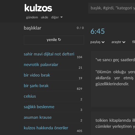
gündem
ukde
diğer
başlıklar
0
/
0
6:45
yenile ↻
paylaş
araştır
f
sahir mavi dijital not defteri
104
"ve sancı geç saatlerde
nevrotik palavralar
21
"ölümün olduğu yerde
bir video bırak
akıllarda yer etmi
19
güzelliklerindendir.
bir şarkı bırak
829
celsius
2
sağlıklı beslenme
3
asuman krause
tolkien kitaplarında 
2
cümleler yerleştiren y
kulzos hakkında öneriler
405