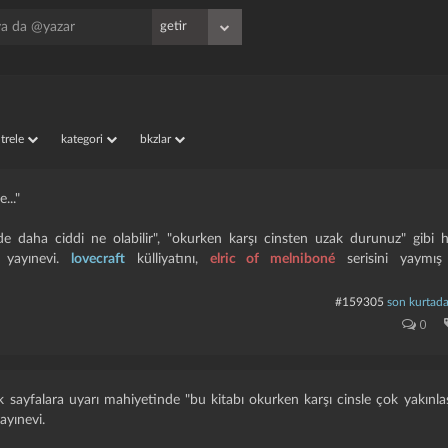
iltrele
kategori
bkzlar
..."
 daha ciddi ne olabilir", "okurken karşı cinsten uzak durunuz" gibi hav
ş yayınevi.
lovecraft
külliyatını,
elric of melniboné
serisini yaymış
#159305
son kurtad
0
ilk sayfalara uyarı mahiyetinde "bu kitabı okurken karşı cinsle çok yakınla
ayınevi.