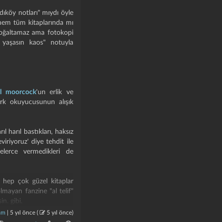
adıköy notları" mıydı öyle
dönem tüm kitaplarında mı
çoğaltamaz ama fotokopi
r, yaşasın kaos" notuyla
l moorcock
'un erlik ve
rk okuyucusunun alışık
 harıl bastıkları, haksız
iriyoruz' diye tehdit ile
nelerce vermedikleri de
e hep çok güzel kitaplar
mayan fanzine "al telif"
n. gibi.
am
|
5 yıl önce
(
5 yıl önce
)
ırakayım tekrar olmasın: