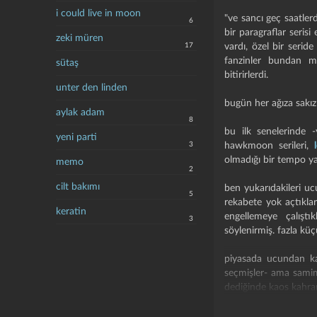
i could live in moon
"ve sancı geç saatlerd
6
bir paragraflar seris
zeki müren
17
vardı, özel bir seri
fanzinler bundan mua
sütaş
bitirirlerdi.
unter den linden
bugün her ağıza sakız 
aylak adam
8
bu ilk senelerinde 
yeni parti
3
hawkmoon serileri,
olmadığı bir tempo ya
memo
2
cilt bakımı
ben yukarıdakileri uc
5
rekabete yok açtıklar
keratin
engellemeye çalıştı
3
söylenirmiş. fazla k
piyasada ucundan kara
seçmişler- ama samim
dediğinde kaos kahra
bir de bu ekibin rad