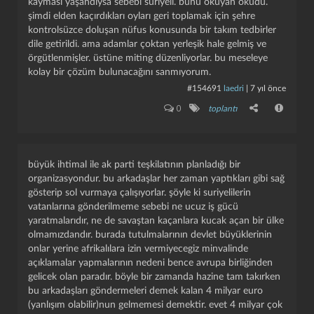
kayması yaşandıysa sebebi suriyeli. bunu okuyan okudu.
şimdi elden kaçırdıkları oyları geri toplamak için şehre
kontrolsüzce doluşan nüfus konusunda bir takım tedbirler
dile getirildi. ama adamlar çoktan yerleşik hale gelmiş ve
örgütlenmişler. üstüne miting düzenliyorlar. bu meseleye
kolay bir çözüm bulunacağını sanmıyorum.
#154691
laedri
|
7 yıl önce
0
toplantı
büyük ihtimal ile ak parti teşkilatının planladığı bir
organizasyondur. bu arkadaşlar her zaman yaptıkları gibi sağ
gösterip sol vurmaya çalışıyorlar. şöyle ki suriyelilerin
vatanlarına gönderilmeme sebebi ne ucuz iş gücü
yaratmalarıdır, ne de savaştan kaçanlara kucak açan bir ülke
olmamızdandır. burada tutulmalarının devlet büyüklerinin
onlar yerine afrikalılara izin vermiyecegiz minvalinde
açıklamalar yapmalarının nedeni bence avrupa birliğinden
gelicek olan paradır. böyle bir zamanda hazine tam takırken
bu arkadaşları göndermeleri demek kalan 4 milyar euro
(yanlışım olabilir)nun gelmemesi demektir. evet 4 milyar çok