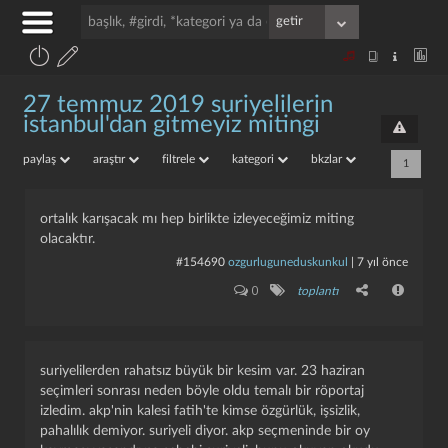
27 temmuz 2019 suriyelilerin
istanbul'dan gitmeyiz mitingi
paylaş
araştır
filtrele
kategori
bkzlar
1
ortalık karışacak mı hep birlikte izleyeceğimiz miting
olacaktır.
#154690
ozgurluguneduskunkul
|
7 yıl önce
0
toplantı
suriyelilerden rahatsız büyük bir kesim var. 23 haziran
seçimleri sonrası neden böyle oldu temalı bir röportaj
izledim. akp'nin kalesi fatih'te kimse özgürlük, işsizlik,
pahalılık demiyor. suriyeli diyor. akp seçmeninde bir oy