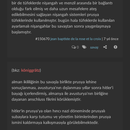
bir de tüfeklerde nişangah ve menzil arasında bir bağlantı
olduğu fark eilmiş ve daha uzun mesafelere ateş
edilebilmesini sağlayan nişangah sistemleri prusya
tüfeklerinde kullanılmıştır. bugün hala tüfeklerde kullanılan
ayarlamalı nişangahlar bu savaştan sonra yaygınlaşmaya
başlamıştır.
#150670
jean baptiste de la rose et la croix
|
7 yıl önce
0
savaş
(bkz:
königgrätz
)
alman ikililiğinin bu savaşla birlikte prusya lehine
sonuçlanması, avusturya'nın dışlanması yıllar sonra hitler'i
bayağı içerlendirmiş, almanya ile avusturya'nın birliğine
dayanan anschluss fikrini körüklemiştir.
hitler'in prusya'ya olan hıncı nazi döneminde prusyalı
subaylara karşı tutumu ve yönetim birimlerinden prusya
ismini kaldırmaya kalkışmasıyla görülebilmektedir.