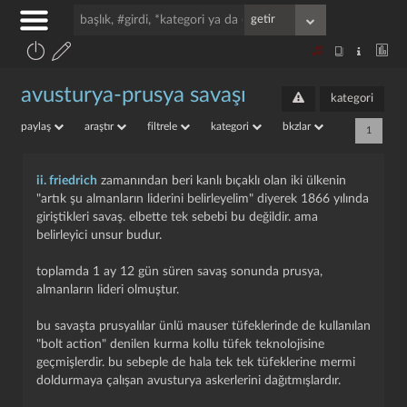
avusturya-prusya savaşı
kategori
paylaş
araştır
filtrele
kategori
bkzlar
1
ii. friedrich
zamanından beri kanlı bıçaklı olan iki ülkenin
"artık şu almanların liderini belirleyelim" diyerek 1866 yılında
giriştikleri savaş. elbette tek sebebi bu değildir. ama
belirleyici unsur budur.
toplamda 1 ay 12 gün süren savaş sonunda prusya,
almanların lideri olmuştur.
bu savaşta prusyalılar ünlü mauser tüfeklerinde de kullanılan
"bolt action" denilen kurma kollu tüfek teknolojisine
geçmişlerdir. bu sebeple de hala tek tek tüfeklerine mermi
doldurmaya çalışan avusturya askerlerini dağıtmışlardır.