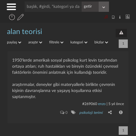
alan teorisi
paylaş
araştır
filtrele
kategori
bkzlar
1
1950'lerde amerikalı sosyal psikolog kurt levin tarafından
ortaya atılan; ruh hastalıkları ve bireyin özündeki çevresel
faktörlerin önemini anlatmak için kullandığı teoridir.
araştırmalar, deneyler gibi materyallerle birlikte çevrenin
kişinin davranışlarına ve yaşayış koşullarına etkisi
saptanmıştır.
#269060
enzo
|
5 yıl önce
0
psikoloji terimi
1